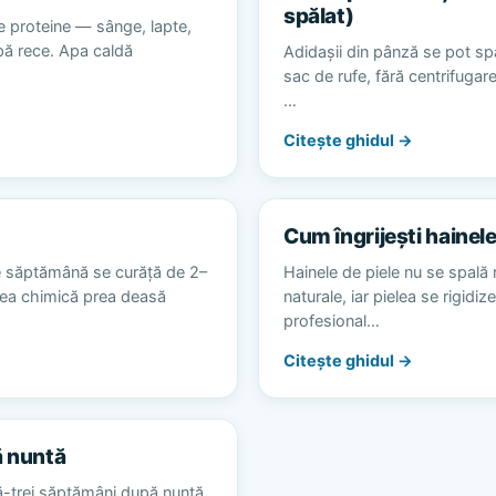
spălat)
e proteine — sânge, lapte,
apă rece. Apa caldă
Adidașii din pânză se pot spă
sac de rufe, fără centrifugare
…
Citește ghidul →
Cum îngrijești hainele
e săptămână se curăță de 2–
Hainele de piele nu se spală 
area chimică prea deasă
naturale, iar pielea se rigidiz
profesional…
Citește ghidul →
ă nuntă
ă-trei săptămâni după nuntă,