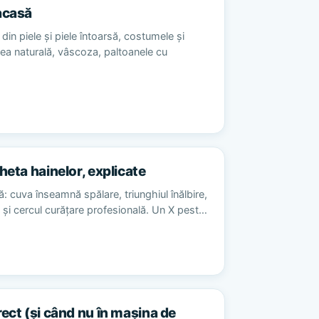
acasă
din piele și piele întoarsă, costumele și
sea naturală, vâscoza, paltoanele cu
heta hainelor, explicate
ă: cuva înseamnă spălare, triunghiul înălbire,
re și cercul curățare profesională. Un X pest…
rect (și când nu în mașina de