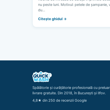
nu peste luni. Motivul: petele de șampanie, vi
du…
Citește ghidul →
Spălătorie și curățătorie profesională cu preluar
livrare gratuite. Din 2018, în București și Ilfov.
4,8★ din 250 de recenzii Google