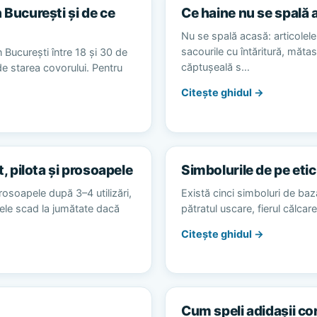
 București și de ce
Ce haine nu se spală 
Nu se spală acasă: articolele 
sacourile cu întăritură, măta
 București între 18 și 30 de
căptușeală s…
 de starea covorului. Pentru
Citește ghidul →
t, pilota și prosoapele
Simbolurile de pe etic
rosoapele după 3–4 utilizări,
Există cinci simboluri de baz
alele scad la jumătate dacă
pătratul uscare, fierul călca
Citește ghidul →
Cum speli adidașii co