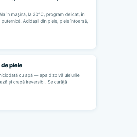
la în mașină, la 30°C, program delicat, în
 puternică. Adidașii din piele, piele întoarsă,
 de piele
niciodată cu apă — apa dizolvă uleiurile
ează și crapă ireversibil. Se curăță