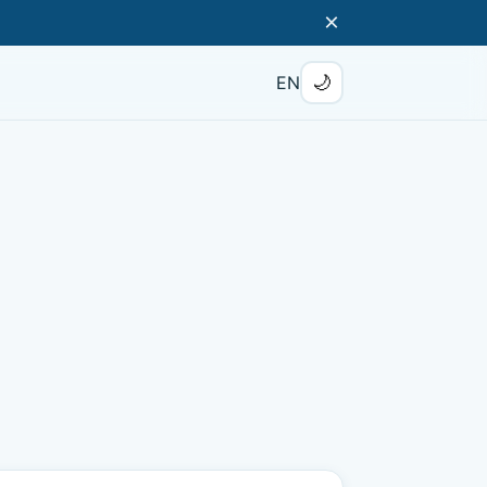
×
🌙
EN