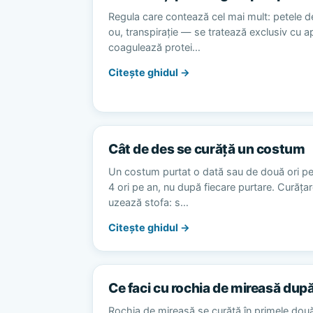
Regula care contează cel mai mult: petele d
ou, transpirație — se tratează exclusiv cu 
coagulează protei…
Citește ghidul →
Cât de des se curăță un costum
Un costum purtat o dată sau de două ori p
4 ori pe an, nu după fiecare purtare. Curăț
uzează stofa: s…
Citește ghidul →
Ce faci cu rochia de mireasă dup
Rochia de mireasă se curăță în primele dou