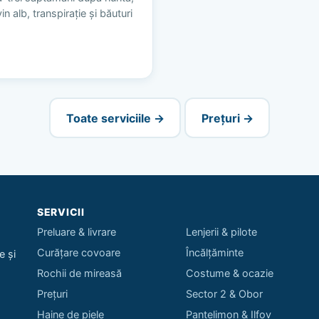
n alb, transpirație și băuturi
Toate serviciile →
Prețuri →
SERVICII
Preluare & livrare
Lenjerii & pilote
Curățare covoare
Încălțăminte
e și
Rochii de mireasă
Costume & ocazie
Prețuri
Sector 2 & Obor
Haine de piele
Pantelimon & Ilfov