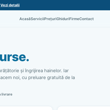
.
Vezi detalii
Acasă
Servicii
Prețuri
Ghiduri
Firme
Contact
urse.
ățătorie și îngrijirea hainelor. Iar
acem noi, cu preluare gratuită de la
a livrare