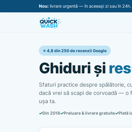
Nou:
livrare urgentă — în aceeași zi sau în 24h
⭐ 4,8 din 250 de recenzii Google
Ghiduri și
res
Sfaturi practice despre spălătorie, cur
dacă vrei să scapi de corvoadă — o f
ușa ta.
✓
Din 2018
✓
Preluare & livrare gratuite
✓
Plată l