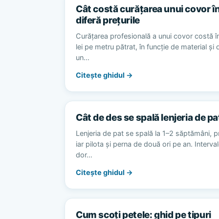
Cât costă curățarea unui covor în
diferă prețurile
Curățarea profesională a unui covor costă în
lei pe metru pătrat, în funcție de material și
un…
Citește ghidul →
Cât de des se spală lenjeria de pa
Lenjeria de pat se spală la 1–2 săptămâni, p
iar pilota și perna de două ori pe an. Interv
dor…
Citește ghidul →
Cum scoți petele: ghid pe tipuri