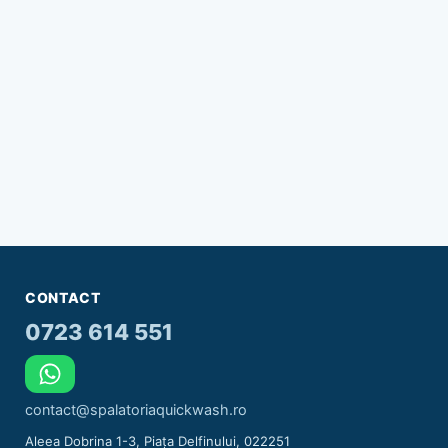
CONTACT
0723 614 551
contact@spalatoriaquickwash.ro
Aleea Dobrina 1-3, Piața Delfinului, 022251