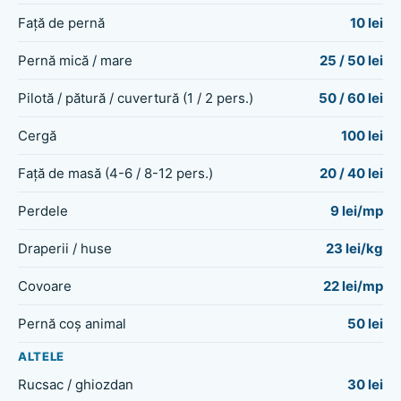
Față de pernă
10 lei
Pernă mică / mare
25 / 50 lei
Pilotă / pătură / cuvertură (1 / 2 pers.)
50 / 60 lei
Cergă
100 lei
Față de masă (4-6 / 8-12 pers.)
20 / 40 lei
Perdele
9 lei/mp
Draperii / huse
23 lei/kg
Covoare
22 lei/mp
Pernă coș animal
50 lei
ALTELE
Rucsac / ghiozdan
30 lei