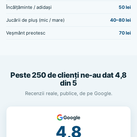
Încălțăminte / adidași
50 lei
Jucării de pluș (mic / mare)
40–80 lei
Veșmânt preotesc
70 lei
Peste 250 de clienți ne-au dat 4,8
din 5
Recenzii reale, publice, de pe Google.
Google
4,8