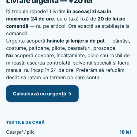
Livrare urgentă — +20 lei
Îți trebuie repede? Livrăm
în aceeași zi sau în
maximum 24 de ore
, cu o taxă fixă de
20 de lei pe
comandă
— nu pe articol. Ora exactă se stabilește la
comandă.
Urgența acoperă
hainele și lenjeria de pat
— cămăși,
costume, paltoane, pilote, cearșafuri, prosoape.
Nu
acoperă covoare, încălțăminte, piele sau rochii de
mireasă: uscarea controlată, solvenții speciali și lucrul
manual nu încap în 24 de ore. Preferăm să refuzăm
decât să ratăm un termen pe care contai.
Calculează cu urgență →
TEXTILE DE CASĂ
Cearșaf / plic
18 lei