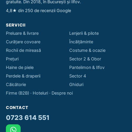
gratuite. Din 2018, în București și Ilfov.
4,8★ din 250 de recenzii Google
SERVICII
Preluare & livrare
Lenjerii & pilote
Curățare covoare
Încălțăminte
Rochii de mireasă
Costume & ocazie
Prețuri
Sector 2 & Obor
Haine de piele
Pantelimon & Ilfov
Perdele & draperii
Sector 4
Călcătorie
Ghiduri
Firme (B2B)
·
Hoteluri
·
Despre noi
CONTACT
0723 614 551