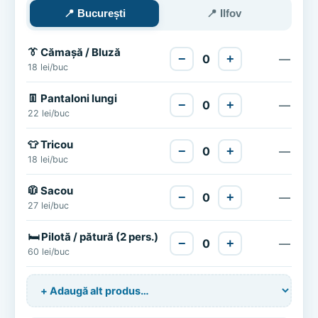
📍 București
📍 Ilfov
👔 Cămașă / Bluză
−
0
+
—
18 lei/buc
👖 Pantaloni lungi
−
0
+
—
22 lei/buc
👕 Tricou
−
0
+
—
18 lei/buc
🧥 Sacou
−
0
+
—
27 lei/buc
🛏️ Pilotă / pătură (2 pers.)
−
0
+
—
60 lei/buc