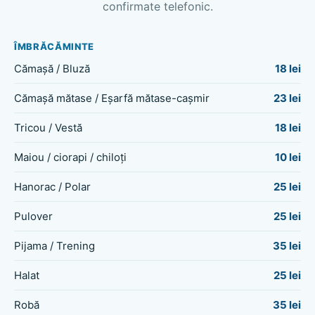
confirmate telefonic.
ÎMBRĂCĂMINTE
Cămașă / Bluză
18 lei
Cămașă mătase / Eșarfă mătase-cașmir
23 lei
Tricou / Vestă
18 lei
Maiou / ciorapi / chiloți
10 lei
Hanorac / Polar
25 lei
Pulover
25 lei
Pijama / Trening
35 lei
Halat
25 lei
Robă
35 lei