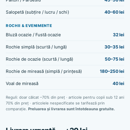
Salopetă (subțire / lucru / schi)
40–60 lei
ROCHII & EVENIMENTE
Bluză ocazie / Fustă ocazie
32 lei
Rochie simplă (scurtă / lungă)
30–35 lei
Rochie de ocazie (scurtă / lungă)
50–75 lei
Rochie de mireasă (simplă / prințesă)
180–250 lei
Voal de mireasă
40 lei
Reguli: doar călcat –70% din preț · articole pentru copii sub 12 ani
70% din preț · articolele nespecificate se tarifează prin
comparație.
Preluarea și livrarea sunt întotdeauna gratuite.