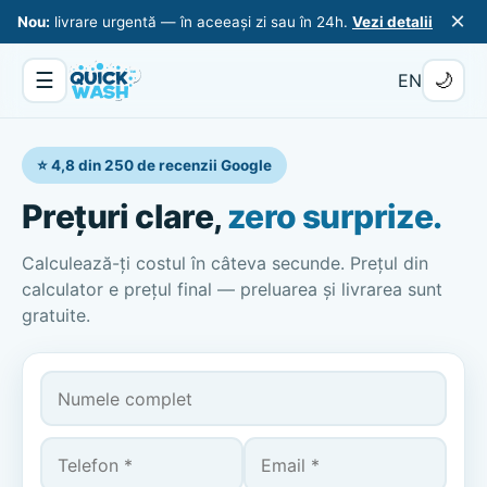
×
Nou:
livrare urgentă — în aceeași zi sau în 24h.
Vezi detalii
☰
🌙
EN
⭐ 4,8 din 250 de recenzii Google
Prețuri clare,
zero surprize.
Calculează-ți costul în câteva secunde. Prețul din
calculator e prețul final — preluarea și livrarea sunt
gratuite.