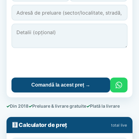
Comandă la acest preț →
✓
Din 2018
✓
Preluare & livrare gratuite
✓
Plată la livrare
🧮 Calculator de preț
total live