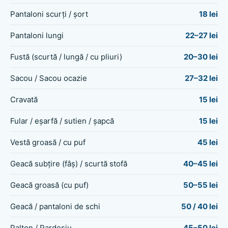
Pantaloni scurți / șort
18 lei
Pantaloni lungi
22–27 lei
Fustă (scurtă / lungă / cu pliuri)
20–30 lei
Sacou / Sacou ocazie
27–32 lei
Cravată
15 lei
Fular / eșarfă / sutien / șapcă
15 lei
Vestă groasă / cu puf
45 lei
Geacă subțire (fâș) / scurtă stofă
40–45 lei
Geacă groasă (cu puf)
50–55 lei
Geacă / pantaloni de schi
50 / 40 lei
Palton / Pardesiu
45–50 lei