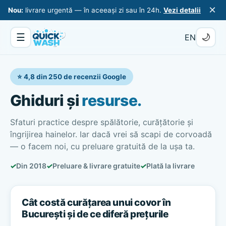
×
Nou:
livrare urgentă — în aceeași zi sau în 24h.
Vezi detalii
☰
🌙
EN
⭐ 4,8 din 250 de recenzii Google
Ghiduri și
resurse.
Sfaturi practice despre spălătorie, curățătorie și
îngrijirea hainelor. Iar dacă vrei să scapi de corvoadă
— o facem noi, cu preluare gratuită de la ușa ta.
✓
Din 2018
✓
Preluare & livrare gratuite
✓
Plată la livrare
Cât costă curățarea unui covor în
București și de ce diferă prețurile