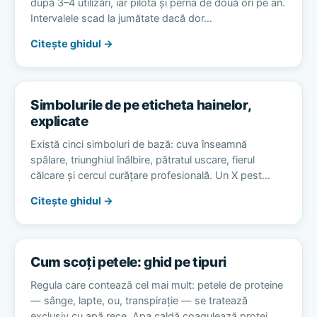
după 3–4 utilizări, iar pilota și perna de două ori pe an.
Intervalele scad la jumătate dacă dor…
Citește ghidul →
Simbolurile de pe eticheta hainelor,
explicate
Există cinci simboluri de bază: cuva înseamnă
spălare, triunghiul înălbire, pătratul uscare, fierul
călcare și cercul curățare profesională. Un X pest…
Citește ghidul →
Cum scoți petele: ghid pe tipuri
Regula care contează cel mai mult: petele de proteine
— sânge, lapte, ou, transpirație — se tratează
exclusiv cu apă rece. Apa caldă coagulează protei…