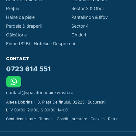
Prețuri
Sector 2 & Obor
Haine de piele
Pantelimon & Ilfov
Perdele & draperii
Sector 4
Călcătorie
Ghiduri
Firme (B2B)
·
Hoteluri
·
Despre noi
CONTACT
0723 614 551
contact@spalatoriaquickwash.ro
Aleea Dobrina 1-3, Piața Delfinului, 022251 București
L–V 09:00–20:00, S 09:00–14:00
Confidențialitate
·
Termeni
·
Condiții prestare
·
Cookies
·
Retur