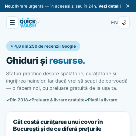
×
Nou:
livrare urgentă — în aceeași zi sau în 24h.
Vezi detalii
☰
🌙
EN
⭐ 4,8 din 250 de recenzii Google
Ghiduri și
resurse.
Sfaturi practice despre spălătorie, curățătorie și
îngrijirea hainelor. Iar dacă vrei să scapi de corvoadă
— o facem noi, cu preluare gratuită de la ușa ta.
✓
Din 2018
✓
Preluare & livrare gratuite
✓
Plată la livrare
Cât costă curățarea unui covor în
București și de ce diferă prețurile