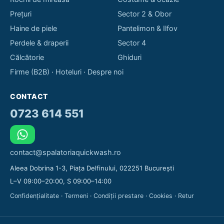
Prețuri
Sector 2 & Obor
Haine de piele
Pantelimon & Ilfov
Perdele & draperii
Sector 4
Călcătorie
Ghiduri
Firme (B2B)
·
Hoteluri
·
Despre noi
CONTACT
0723 614 551
contact@spalatoriaquickwash.ro
Aleea Dobrina 1-3, Piața Delfinului, 022251 București
L–V 09:00–20:00, S 09:00–14:00
Confidențialitate
·
Termeni
·
Condiții prestare
·
Cookies
·
Retur