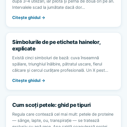
după 3–4 utilizări, iar pilota și perna de două ori pe an.
Intervalele scad la jumătate dacă dor…
Citește ghidul →
Simbolurile de pe eticheta hainelor,
explicate
Există cinci simboluri de bază: cuva înseamnă
spălare, triunghiul înălbire, pătratul uscare, fierul
călcare și cercul curățare profesională. Un X pest…
Citește ghidul →
Cum scoți petele: ghid pe tipuri
Regula care contează cel mai mult: petele de proteine
— sânge, lapte, ou, transpirație — se tratează
exclusiv cu apă rece. Apa caldă coagulează protei…