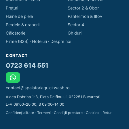
Prețuri
Sector 2 & Obor
Haine de piele
Pantelimon & Ilfov
Perdele & draperii
Sector 4
Călcătorie
Ghiduri
Firme (B2B)
·
Hoteluri
·
Despre noi
CONTACT
0723 614 551
contact@spalatoriaquickwash.ro
Aleea Dobrina 1-3, Piața Delfinului, 022251 București
L–V 09:00–20:00, S 09:00–14:00
Confidențialitate
·
Termeni
·
Condiții prestare
·
Cookies
·
Retur