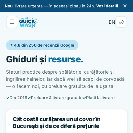
×
Nou:
livrare urgentă — în aceeași zi sau în 24h.
Vezi detalii
☰
🌙
EN
⭐ 4,8 din 250 de recenzii Google
Ghiduri și
resurse.
Sfaturi practice despre spălătorie, curățătorie și
îngrijirea hainelor. Iar dacă vrei să scapi de corvoadă
— o facem noi, cu preluare gratuită de la ușa ta.
✓
Din 2018
✓
Preluare & livrare gratuite
✓
Plată la livrare
Cât costă curățarea unui covor în
București și de ce diferă prețurile