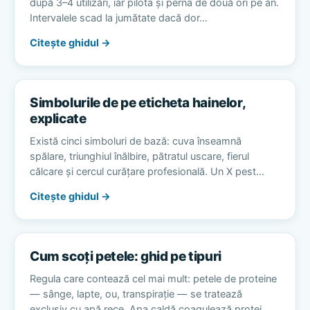
după 3–4 utilizări, iar pilota și perna de două ori pe an.
Intervalele scad la jumătate dacă dor…
Citește ghidul →
Simbolurile de pe eticheta hainelor,
explicate
Există cinci simboluri de bază: cuva înseamnă
spălare, triunghiul înălbire, pătratul uscare, fierul
călcare și cercul curățare profesională. Un X pest…
Citește ghidul →
Cum scoți petele: ghid pe tipuri
Regula care contează cel mai mult: petele de proteine
— sânge, lapte, ou, transpirație — se tratează
exclusiv cu apă rece. Apa caldă coagulează protei…