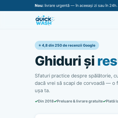
Nou:
livrare urgentă — în aceeași zi sau în 24h
⭐ 4,8 din 250 de recenzii Google
Ghiduri și
res
Sfaturi practice despre spălătorie, cur
dacă vrei să scapi de corvoadă — o f
ușa ta.
✓
Din 2018
✓
Preluare & livrare gratuite
✓
Plată l