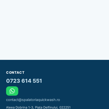
CONTACT
0723 614 551
contact@spalatoriaquickwash.ro
Aleea Dobrina 1-3, Piața Delfinului, 022251