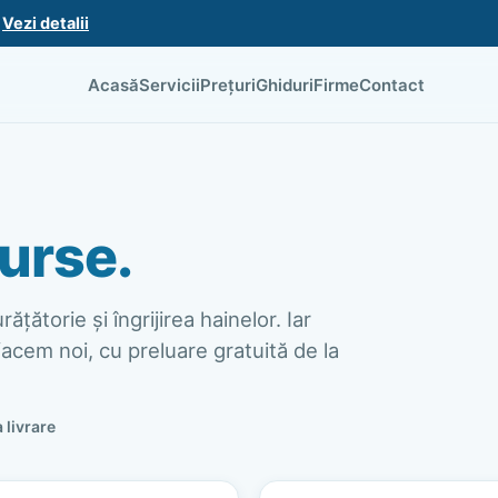
.
Vezi detalii
Acasă
Servicii
Prețuri
Ghiduri
Firme
Contact
urse.
ățătorie și îngrijirea hainelor. Iar
acem noi, cu preluare gratuită de la
a livrare