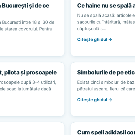
 București și de ce
Ce haine nu se spală 
Nu se spală acasă: articolele 
sacourile cu întăritură, măta
 București între 18 și 30 de
căptușeală s…
 de starea covorului. Pentru
Citește ghidul →
t, pilota și prosoapele
Simbolurile de pe etic
rosoapele după 3–4 utilizări,
Există cinci simboluri de baz
alele scad la jumătate dacă
pătratul uscare, fierul călca
Citește ghidul →
Cum speli adidașii co