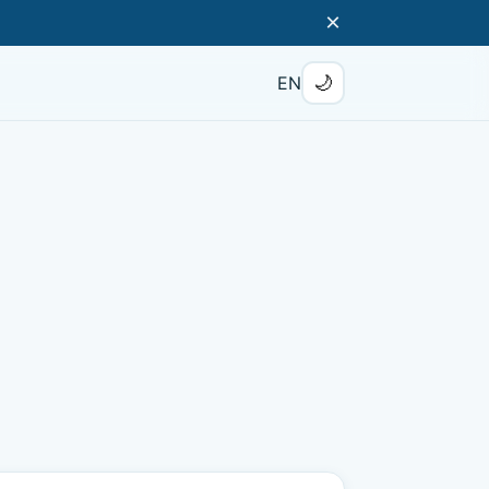
×
🌙
EN