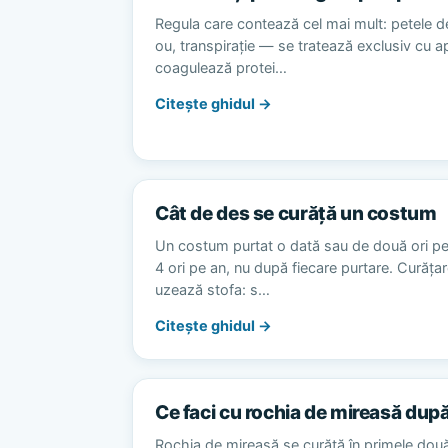
Regula care contează cel mai mult: petele d
ou, transpirație — se tratează exclusiv cu 
coagulează protei…
Citește ghidul →
Cât de des se curăță un costum
Un costum purtat o dată sau de două ori p
4 ori pe an, nu după fiecare purtare. Curăț
uzează stofa: s…
Citește ghidul →
Ce faci cu rochia de mireasă dup
Rochia de mireasă se curăță în primele dou