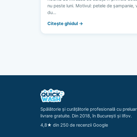
nu peste luni. Motivul: petele de șampanie, vi
du…
Citește ghidul →
Spălătorie și curățătorie profesională cu preluar
livrare gratuite. Din 2018, în București și Ilfov.
4,8★ din 250 de recenzii Google