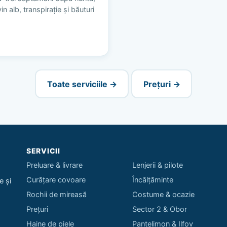
n alb, transpirație și băuturi
Toate serviciile →
Prețuri →
SERVICII
Preluare & livrare
Lenjerii & pilote
Curățare covoare
Încălțăminte
e și
Rochii de mireasă
Costume & ocazie
Prețuri
Sector 2 & Obor
Haine de piele
Pantelimon & Ilfov