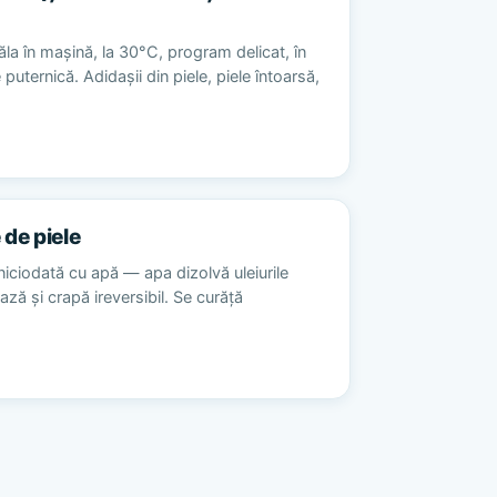
la în mașină, la 30°C, program delicat, în
 puternică. Adidașii din piele, piele întoarsă,
 de piele
niciodată cu apă — apa dizolvă uleiurile
ează și crapă ireversibil. Se curăță