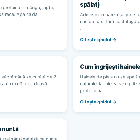
spălat)
e proteine — sânge, lapte,
apă rece. Apa caldă
Adidașii din pânză se pot spă
sac de rufe, fără centrifugare
…
Citește ghidul →
Cum îngrijești hainele
e săptămână se curăță de 2–
Hainele de piele nu se spală 
area chimică prea deasă
naturale, iar pielea se rigidiz
profesional…
Citește ghidul →
ă nuntă
ă-trei săptămâni după nuntă,