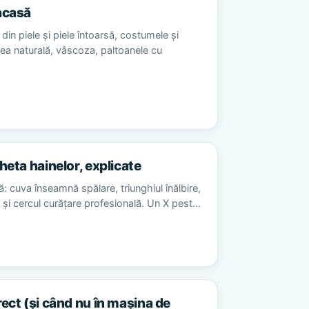
acasă
din piele și piele întoarsă, costumele și
sea naturală, vâscoza, paltoanele cu
heta hainelor, explicate
ă: cuva înseamnă spălare, triunghiul înălbire,
re și cercul curățare profesională. Un X pest…
rect (și când nu în mașina de