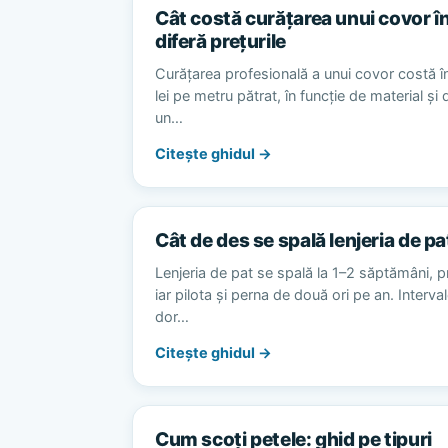
Cât costă curățarea unui covor în
diferă prețurile
Curățarea profesională a unui covor costă în
lei pe metru pătrat, în funcție de material și
un…
Citește ghidul →
Cât de des se spală lenjeria de pa
Lenjeria de pat se spală la 1–2 săptămâni, p
iar pilota și perna de două ori pe an. Interv
dor…
Citește ghidul →
Cum scoți petele: ghid pe tipuri