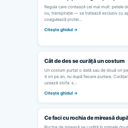
Regula care contează cel mai mult: petele d
ou, transpirație — se tratează exclusiv cu 
coagulează protei…
Citește ghidul →
Cât de des se curăță un costum
Un costum purtat o dată sau de două ori p
4 ori pe an, nu după fiecare purtare. Curăț
uzează stofa: s…
Citește ghidul →
Ce faci cu rochia de mireasă dup
Rochia de mireasă se curăță în primele dou