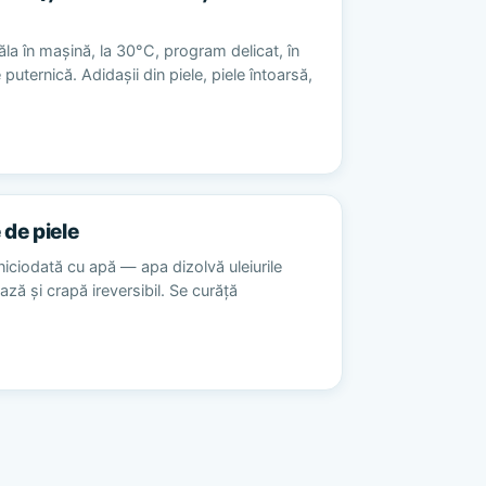
la în mașină, la 30°C, program delicat, în
 puternică. Adidașii din piele, piele întoarsă,
 de piele
niciodată cu apă — apa dizolvă uleiurile
ează și crapă ireversibil. Se curăță