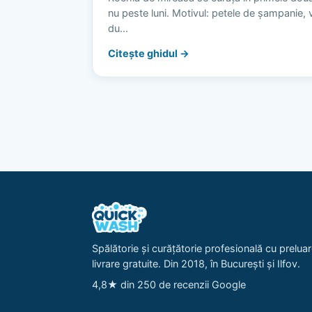
nu peste luni. Motivul: petele de șampanie, vi
du…
Citește ghidul →
Spălătorie și curățătorie profesională cu preluar
livrare gratuite. Din 2018, în București și Ilfov.
4,8★ din 250 de recenzii Google