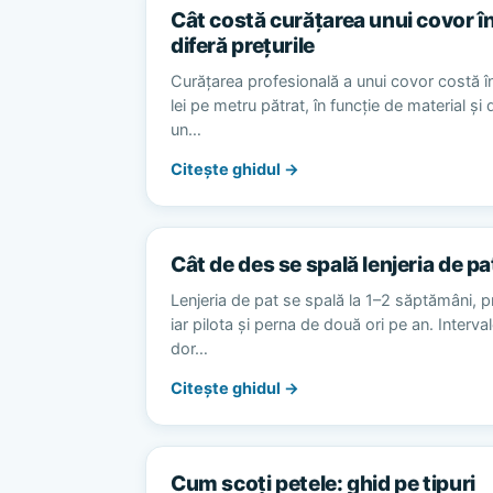
Cât costă curățarea unui covor în
diferă prețurile
Curățarea profesională a unui covor costă în
lei pe metru pătrat, în funcție de material și
un…
Citește ghidul →
Cât de des se spală lenjeria de pa
Lenjeria de pat se spală la 1–2 săptămâni, p
iar pilota și perna de două ori pe an. Interv
dor…
Citește ghidul →
Cum scoți petele: ghid pe tipuri