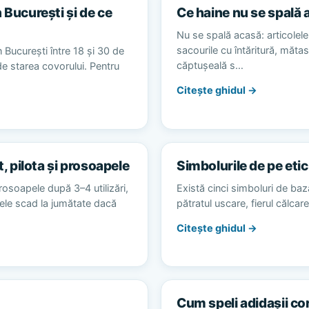
 București și de ce
Ce haine nu se spală 
Nu se spală acasă: articolele 
sacourile cu întăritură, măta
 București între 18 și 30 de
căptușeală s…
 de starea covorului. Pentru
Citește ghidul →
t, pilota și prosoapele
Simbolurile de pe etic
rosoapele după 3–4 utilizări,
Există cinci simboluri de baz
alele scad la jumătate dacă
pătratul uscare, fierul călca
Citește ghidul →
Cum speli adidașii co