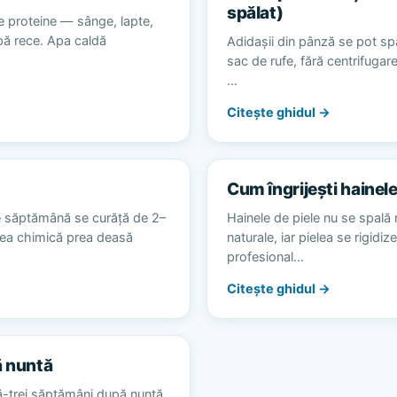
spălat)
e proteine — sânge, lapte,
apă rece. Apa caldă
Adidașii din pânză se pot spă
sac de rufe, fără centrifugare
…
Citește ghidul →
Cum îngrijești hainele
e săptămână se curăță de 2–
Hainele de piele nu se spală 
area chimică prea deasă
naturale, iar pielea se rigidiz
profesional…
Citește ghidul →
ă nuntă
ă-trei săptămâni după nuntă,