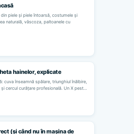
acasă
din piele și piele întoarsă, costumele și
sea naturală, vâscoza, paltoanele cu
heta hainelor, explicate
ă: cuva înseamnă spălare, triunghiul înălbire,
re și cercul curățare profesională. Un X pest…
rect (și când nu în mașina de