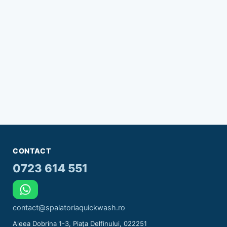
CONTACT
0723 614 551
contact@spalatoriaquickwash.ro
Aleea Dobrina 1-3, Piața Delfinului, 022251