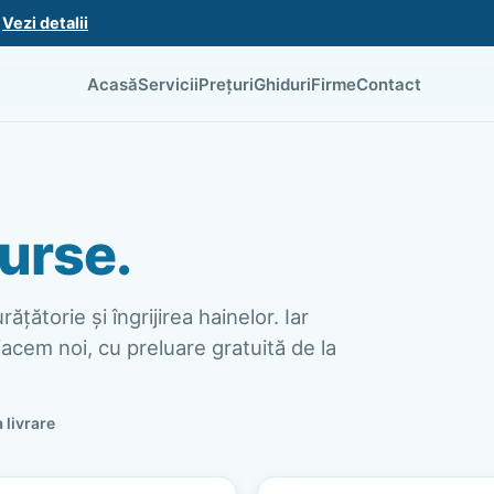
.
Vezi detalii
Acasă
Servicii
Prețuri
Ghiduri
Firme
Contact
urse.
ățătorie și îngrijirea hainelor. Iar
acem noi, cu preluare gratuită de la
a livrare