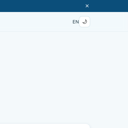
×
🌙
EN