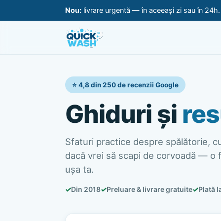
Nou:
livrare urgentă — în aceeași zi sau în 24h
⭐ 4,8 din 250 de recenzii Google
Ghiduri și
res
Sfaturi practice despre spălătorie, cur
dacă vrei să scapi de corvoadă — o f
ușa ta.
✓
Din 2018
✓
Preluare & livrare gratuite
✓
Plată l