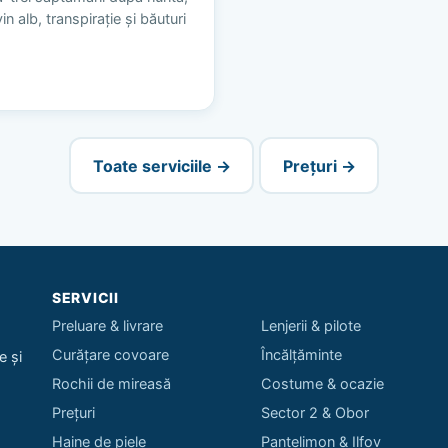
n alb, transpirație și băuturi
Toate serviciile →
Prețuri →
SERVICII
Preluare & livrare
Lenjerii & pilote
Curățare covoare
Încălțăminte
e și
Rochii de mireasă
Costume & ocazie
Prețuri
Sector 2 & Obor
Haine de piele
Pantelimon & Ilfov