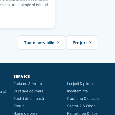
n alb, transpirație și băuturi
Toate serviciile →
Prețuri →
SERVICII
Preluare & livrare
Lenjerii & pilote
Curățare covoare
Încălțăminte
e și
Rochii de mireasă
Costume & ocazie
Prețuri
Sector 2 & Obor
Haine de piele
Pantelimon & Ilfov