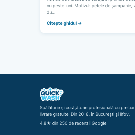
nu peste luni. Motivul: petele de șampanie, vi
du…
Citește ghidul →
Spălătorie și curățătorie profesională cu preluar
livrare gratuite. Din 2018, în București și Ilfov.
4,8★ din 250 de recenzii Google