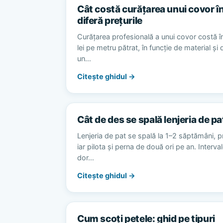
Cât costă curățarea unui covor în
diferă prețurile
Curățarea profesională a unui covor costă în
lei pe metru pătrat, în funcție de material și
un…
Citește ghidul →
Cât de des se spală lenjeria de pa
Lenjeria de pat se spală la 1–2 săptămâni, p
iar pilota și perna de două ori pe an. Interv
dor…
Citește ghidul →
Cum scoți petele: ghid pe tipuri