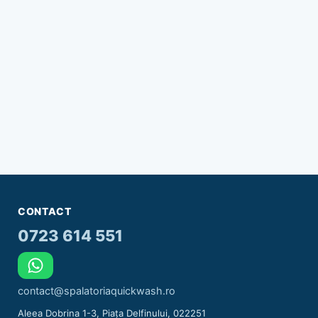
CONTACT
0723 614 551
contact@spalatoriaquickwash.ro
Aleea Dobrina 1-3, Piața Delfinului, 022251