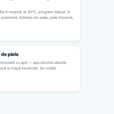
la în mașină, la 30°C, program delicat, în
 puternică. Adidașii din piele, piele întoarsă,
 de piele
niciodată cu apă — apa dizolvă uleiurile
ează și crapă ireversibil. Se curăță