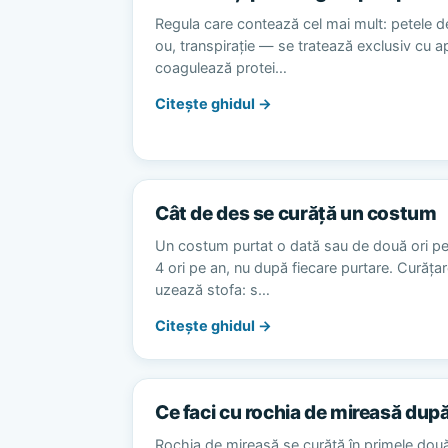
Regula care contează cel mai mult: petele d
ou, transpirație — se tratează exclusiv cu 
coagulează protei…
Citește ghidul →
Cât de des se curăță un costum
Un costum purtat o dată sau de două ori p
4 ori pe an, nu după fiecare purtare. Curăț
uzează stofa: s…
Citește ghidul →
Ce faci cu rochia de mireasă dup
Rochia de mireasă se curăță în primele dou