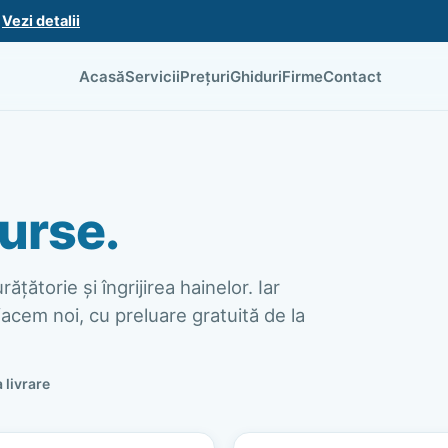
.
Vezi detalii
Acasă
Servicii
Prețuri
Ghiduri
Firme
Contact
urse.
ățătorie și îngrijirea hainelor. Iar
acem noi, cu preluare gratuită de la
a livrare