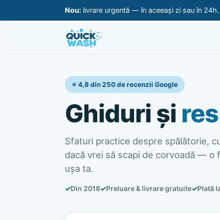
Nou:
livrare urgentă — în aceeași zi sau în 24h
⭐ 4,8 din 250 de recenzii Google
Ghiduri și
res
Sfaturi practice despre spălătorie, cur
dacă vrei să scapi de corvoadă — o f
ușa ta.
✓
Din 2018
✓
Preluare & livrare gratuite
✓
Plată l