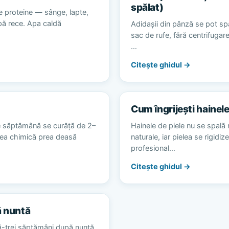
spălat)
e proteine — sânge, lapte,
apă rece. Apa caldă
Adidașii din pânză se pot spă
sac de rufe, fără centrifugare
…
Citește ghidul →
Cum îngrijești hainele
e săptămână se curăță de 2–
Hainele de piele nu se spală 
area chimică prea deasă
naturale, iar pielea se rigidiz
profesional…
Citește ghidul →
ă nuntă
ă-trei săptămâni după nuntă,