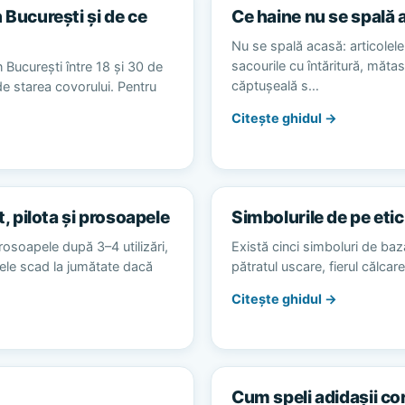
 București și de ce
Ce haine nu se spală 
Nu se spală acasă: articolele 
sacourile cu întăritură, măta
 București între 18 și 30 de
căptușeală s…
 de starea covorului. Pentru
Citește ghidul →
t, pilota și prosoapele
Simbolurile de pe etic
rosoapele după 3–4 utilizări,
Există cinci simboluri de baz
alele scad la jumătate dacă
pătratul uscare, fierul călca
Citește ghidul →
Cum speli adidașii co