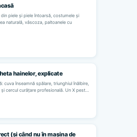
acasă
din piele și piele întoarsă, costumele și
sea naturală, vâscoza, paltoanele cu
heta hainelor, explicate
ă: cuva înseamnă spălare, triunghiul înălbire,
re și cercul curățare profesională. Un X pest…
rect (și când nu în mașina de