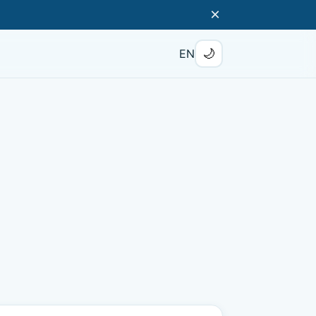
×
🌙
EN