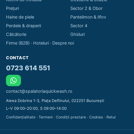
Prețuri
Sector 2 & Obor
Haine de piele
Pantelimon & Ilfov
Perdele & draperii
Sector 4
Călcătorie
Ghiduri
Firme (B2B)
·
Hoteluri
·
Despre noi
CONTACT
0723 614 551
contact@spalatoriaquickwash.ro
Aleea Dobrina 1-3, Piața Delfinului, 022251 București
L–V 09:00–20:00, S 09:00–14:00
Confidențialitate
·
Termeni
·
Condiții prestare
·
Cookies
·
Retur