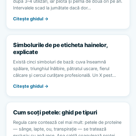
după 3–4 utilizări, iar pilota și perna de două ori pe an.
Intervalele scad la jumătate dacă dor…
Citește ghidul →
Simbolurile de pe eticheta hainelor,
explicate
Există cinci simboluri de bază: cuva înseamnă
spălare, triunghiul înălbire, pătratul uscare, fierul
călcare și cercul curățare profesională. Un X pest…
Citește ghidul →
Cum scoți petele: ghid pe tipuri
Regula care contează cel mai mult: petele de proteine
— sânge, lapte, ou, transpirație — se tratează
exclusiv cu apă rece. Apa caldă coagulează protei…