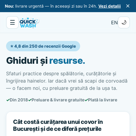
×
Nou:
livrare urgentă — în aceeași zi sau în 24h.
Vezi detalii
☰
🌙
EN
⭐ 4,8 din 250 de recenzii Google
Ghiduri și
resurse.
Sfaturi practice despre spălătorie, curățătorie și
îngrijirea hainelor. Iar dacă vrei să scapi de corvoadă
— o facem noi, cu preluare gratuită de la ușa ta.
✓
Din 2018
✓
Preluare & livrare gratuite
✓
Plată la livrare
Cât costă curățarea unui covor în
București și de ce diferă prețurile