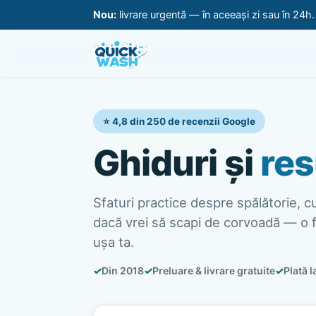
Nou:
livrare urgentă — în aceeași zi sau în 24h
⭐ 4,8 din 250 de recenzii Google
Ghiduri și
res
Sfaturi practice despre spălătorie, cur
dacă vrei să scapi de corvoadă — o f
ușa ta.
✓
Din 2018
✓
Preluare & livrare gratuite
✓
Plată l