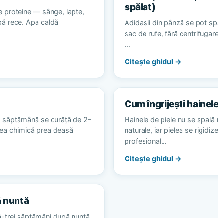
spălat)
e proteine — sânge, lapte,
apă rece. Apa caldă
Adidașii din pânză se pot spă
sac de rufe, fără centrifugare
…
Citește ghidul →
Cum îngrijești hainele
e săptămână se curăță de 2–
Hainele de piele nu se spală 
area chimică prea deasă
naturale, iar pielea se rigidiz
profesional…
Citește ghidul →
ă nuntă
ă-trei săptămâni după nuntă,