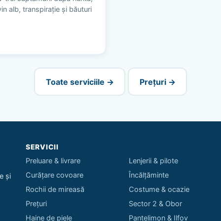
n alb, transpirație și băuturi
Toate serviciile →
Prețuri →
SERVICII
Preluare & livrare
Lenjerii & pilote
Curățare covoare
Încălțăminte
e și
Rochii de mireasă
Costume & ocazie
Prețuri
Sector 2 & Obor
Haine de piele
Pantelimon & Ilfov