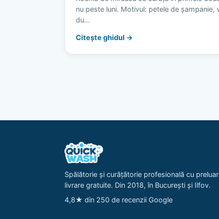
nu peste luni. Motivul: petele de șampanie, vi
du…
Citește ghidul →
Spălătorie și curățătorie profesională cu preluar
livrare gratuite. Din 2018, în București și Ilfov.
4,8★ din 250 de recenzii Google