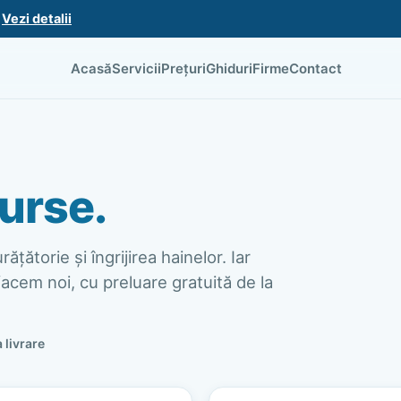
.
Vezi detalii
Acasă
Servicii
Prețuri
Ghiduri
Firme
Contact
urse.
ățătorie și îngrijirea hainelor. Iar
acem noi, cu preluare gratuită de la
a livrare