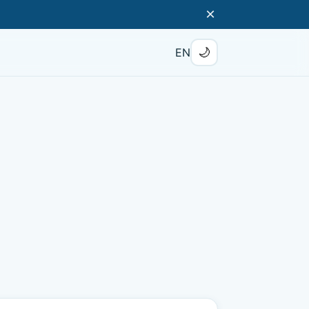
×
🌙
EN