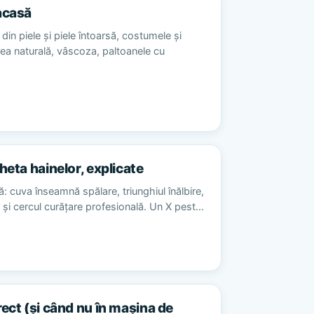
acasă
din piele și piele întoarsă, costumele și
sea naturală, vâscoza, paltoanele cu
heta hainelor, explicate
ă: cuva înseamnă spălare, triunghiul înălbire,
re și cercul curățare profesională. Un X pest…
rect (și când nu în mașina de