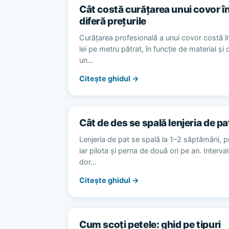
Cât costă curățarea unui covor în
diferă prețurile
Curățarea profesională a unui covor costă în
lei pe metru pătrat, în funcție de material și
un…
Citește ghidul →
Cât de des se spală lenjeria de pa
Lenjeria de pat se spală la 1–2 săptămâni, p
iar pilota și perna de două ori pe an. Interv
dor…
Citește ghidul →
Cum scoți petele: ghid pe tipuri