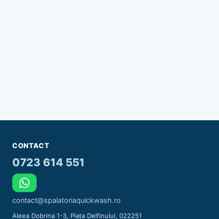
CONTACT
0723 614 551
contact@spalatoriaquickwash.ro
Aleea Dobrina 1-3, Piața Delfinului, 022251