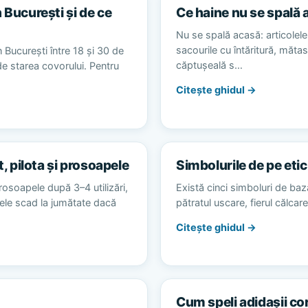
 București și de ce
Ce haine nu se spală 
Nu se spală acasă: articolele 
sacourile cu întăritură, măta
 București între 18 și 30 de
căptușeală s…
 de starea covorului. Pentru
Citește ghidul →
t, pilota și prosoapele
Simbolurile de pe etic
rosoapele după 3–4 utilizări,
Există cinci simboluri de baz
alele scad la jumătate dacă
pătratul uscare, fierul călca
Citește ghidul →
Cum speli adidașii co