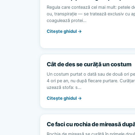
Regula care contează cel mai mult: petele d
ou, transpirație — se tratează exclusiv cu 
coagulează protei…
Citește ghidul →
Cât de des se curăță un costum
Un costum purtat o dată sau de două ori p
4 ori pe an, nu după fiecare purtare. Curăț
uzează stofa: s…
Citește ghidul →
Ce faci cu rochia de mireasă dup
Rochia de mireasă se curăță în primele dou