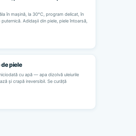
la în mașină, la 30°C, program delicat, în
 puternică. Adidașii din piele, piele întoarsă,
 de piele
niciodată cu apă — apa dizolvă uleiurile
ează și crapă ireversibil. Se curăță