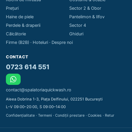
Prețuri
Sector 2 & Obor
Haine de piele
Pantelimon & Ilfov
Perdele & draperii
Sector 4
Călcătorie
Ghiduri
Firme (B2B)
·
Hoteluri
·
Despre noi
CONTACT
0723 614 551
contact@spalatoriaquickwash.ro
Aleea Dobrina 1-3, Piața Delfinului, 022251 București
L–V 09:00–20:00, S 09:00–14:00
Confidențialitate
·
Termeni
·
Condiții prestare
·
Cookies
·
Retur