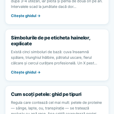
după 3–4 utilizări, iar pilota și perna de două ori pe an.
Intervalele scad la jumătate dacă dor…
Citește ghidul →
Simbolurile de pe eticheta hainelor,
explicate
Există cinci simboluri de bază: cuva înseamnă
spălare, triunghiul înălbire, pătratul uscare, fierul
călcare și cercul curățare profesională. Un X pest…
Citește ghidul →
Cum scoți petele: ghid pe tipuri
Regula care contează cel mai mult: petele de proteine
— sânge, lapte, ou, transpirație — se tratează
exclusiv cu apă rece. Apa caldă coagulează protei…