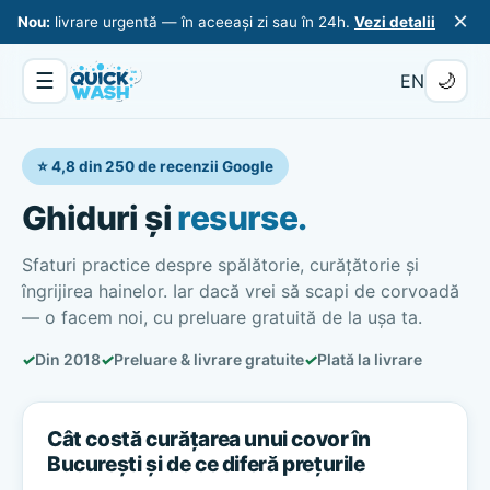
×
Nou:
livrare urgentă — în aceeași zi sau în 24h.
Vezi detalii
☰
🌙
EN
⭐ 4,8 din 250 de recenzii Google
Ghiduri și
resurse.
Sfaturi practice despre spălătorie, curățătorie și
îngrijirea hainelor. Iar dacă vrei să scapi de corvoadă
— o facem noi, cu preluare gratuită de la ușa ta.
✓
Din 2018
✓
Preluare & livrare gratuite
✓
Plată la livrare
Cât costă curățarea unui covor în
București și de ce diferă prețurile