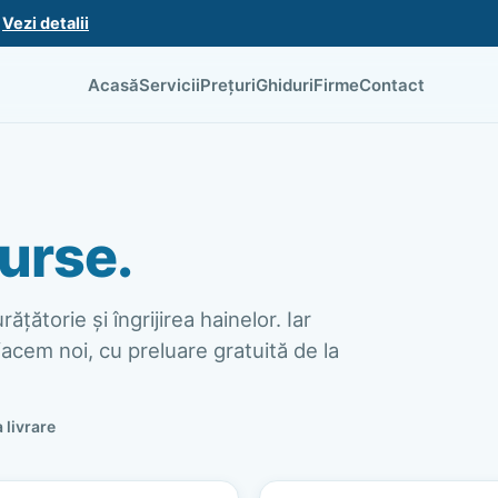
.
Vezi detalii
Acasă
Servicii
Prețuri
Ghiduri
Firme
Contact
urse.
ățătorie și îngrijirea hainelor. Iar
acem noi, cu preluare gratuită de la
a livrare