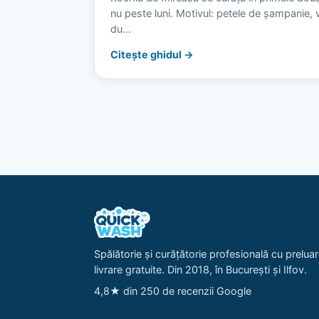
nu peste luni. Motivul: petele de șampanie, vi
du…
Citește ghidul →
Spălătorie și curățătorie profesională cu preluar
livrare gratuite. Din 2018, în București și Ilfov.
4,8★ din 250 de recenzii Google