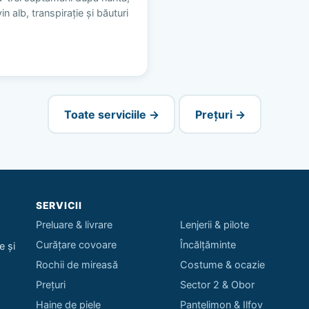
n alb, transpirație și băuturi
Toate serviciile →
Prețuri →
SERVICII
Preluare & livrare
Lenjerii & pilote
Curățare covoare
Încălțăminte
e și
Rochii de mireasă
Costume & ocazie
Prețuri
Sector 2 & Obor
Haine de piele
Pantelimon & Ilfov