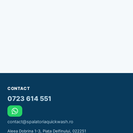
CONTACT
0723 614 551
contact@spalatoriaquickwash.ro
Aleea Dobrina 1-3, Piața Delfinului, 022251