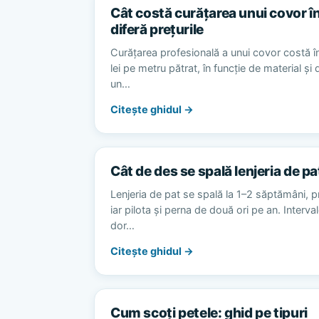
Cât costă curățarea unui covor în
diferă prețurile
Curățarea profesională a unui covor costă în
lei pe metru pătrat, în funcție de material și
un…
Citește ghidul →
Cât de des se spală lenjeria de pa
Lenjeria de pat se spală la 1–2 săptămâni, p
iar pilota și perna de două ori pe an. Interv
dor…
Citește ghidul →
Cum scoți petele: ghid pe tipuri