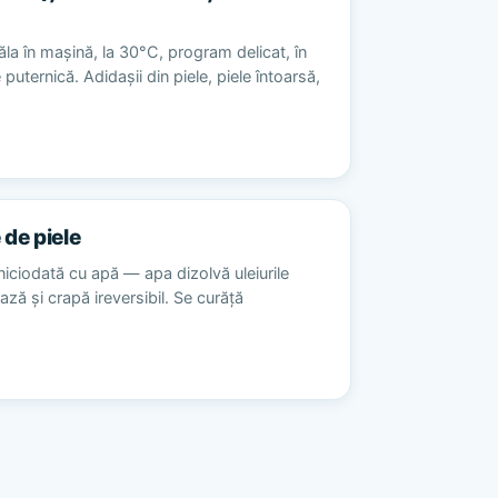
la în mașină, la 30°C, program delicat, în
 puternică. Adidașii din piele, piele întoarsă,
 de piele
niciodată cu apă — apa dizolvă uleiurile
ează și crapă ireversibil. Se curăță