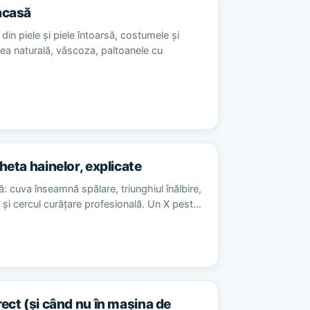
acasă
din piele și piele întoarsă, costumele și
sea naturală, vâscoza, paltoanele cu
heta hainelor, explicate
ă: cuva înseamnă spălare, triunghiul înălbire,
re și cercul curățare profesională. Un X pest…
rect (și când nu în mașina de