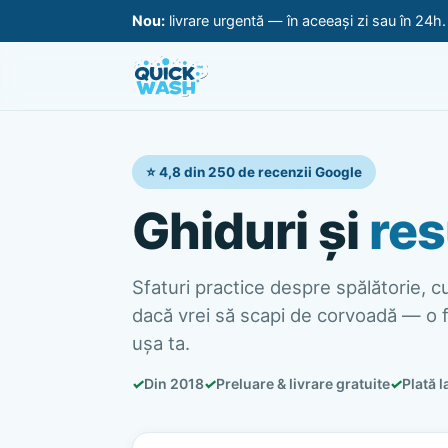
Nou:
livrare urgentă — în aceeași zi sau în 24h
⭐ 4,8 din 250 de recenzii Google
Ghiduri și
res
Sfaturi practice despre spălătorie, cur
dacă vrei să scapi de corvoadă — o f
ușa ta.
✓
Din 2018
✓
Preluare & livrare gratuite
✓
Plată l