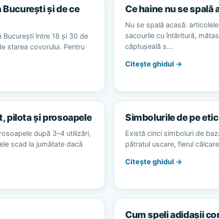
 București și de ce
Ce haine nu se spală 
Nu se spală acasă: articolele 
sacourile cu întăritură, măta
 București între 18 și 30 de
căptușeală s…
 de starea covorului. Pentru
Citește ghidul →
t, pilota și prosoapele
Simbolurile de pe etic
rosoapele după 3–4 utilizări,
Există cinci simboluri de baz
alele scad la jumătate dacă
pătratul uscare, fierul călca
Citește ghidul →
Cum speli adidașii co