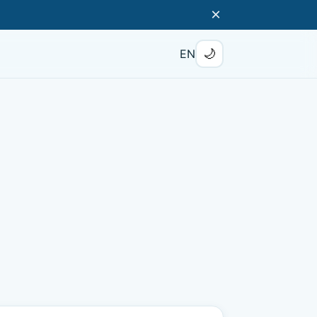
×
🌙
EN