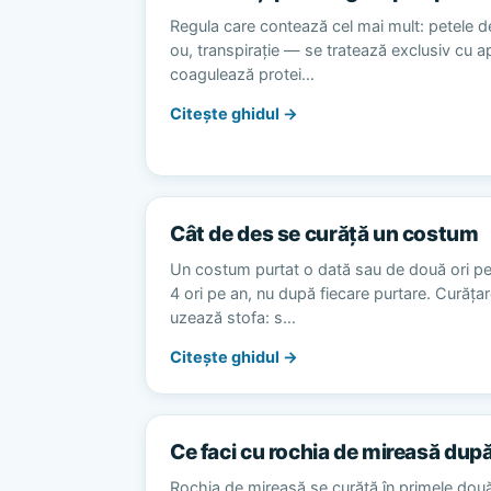
Regula care contează cel mai mult: petele d
ou, transpirație — se tratează exclusiv cu 
coagulează protei…
Citește ghidul →
Cât de des se curăță un costum
Un costum purtat o dată sau de două ori p
4 ori pe an, nu după fiecare purtare. Curăț
uzează stofa: s…
Citește ghidul →
Ce faci cu rochia de mireasă dup
Rochia de mireasă se curăță în primele dou