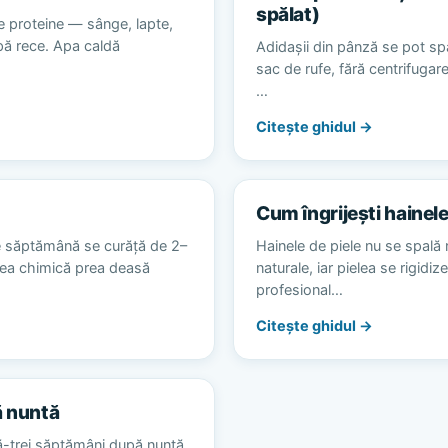
spălat)
e proteine — sânge, lapte,
apă rece. Apa caldă
Adidașii din pânză se pot spă
sac de rufe, fără centrifugare
…
Citește ghidul →
Cum îngrijești hainele
e săptămână se curăță de 2–
Hainele de piele nu se spală 
area chimică prea deasă
naturale, iar pielea se rigidiz
profesional…
Citește ghidul →
ă nuntă
ă-trei săptămâni după nuntă,