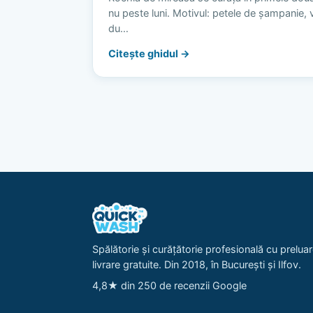
nu peste luni. Motivul: petele de șampanie, vi
du…
Citește ghidul →
Spălătorie și curățătorie profesională cu preluar
livrare gratuite. Din 2018, în București și Ilfov.
4,8★ din 250 de recenzii Google