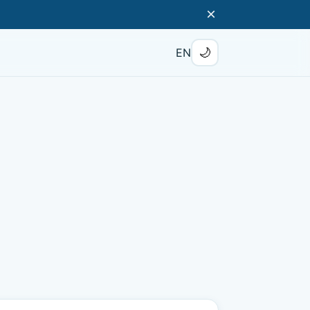
×
🌙
EN