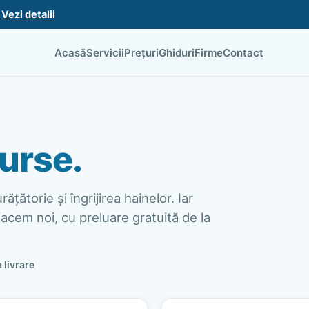
.
Vezi detalii
Acasă
Servicii
Prețuri
Ghiduri
Firme
Contact
urse.
ățătorie și îngrijirea hainelor. Iar
acem noi, cu preluare gratuită de la
a livrare