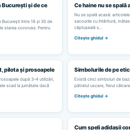
 București și de ce
Ce haine nu se spală 
Nu se spală acasă: articolele 
sacourile cu întăritură, măta
 București între 18 și 30 de
căptușeală s…
 de starea covorului. Pentru
Citește ghidul →
t, pilota și prosoapele
Simbolurile de pe etic
rosoapele după 3–4 utilizări,
Există cinci simboluri de baz
alele scad la jumătate dacă
pătratul uscare, fierul călca
Citește ghidul →
Cum speli adidașii co