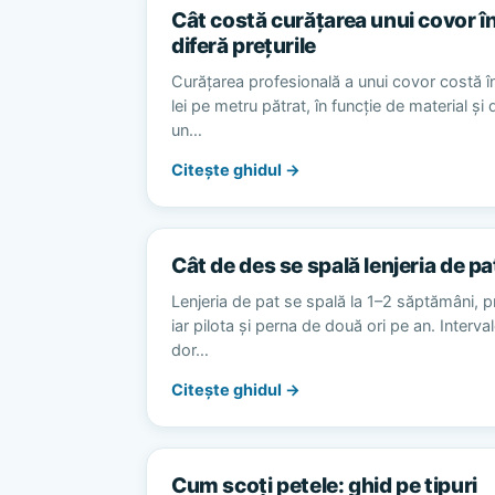
Cât costă curățarea unui covor în
diferă prețurile
Curățarea profesională a unui covor costă în
lei pe metru pătrat, în funcție de material și
un…
Citește ghidul →
Cât de des se spală lenjeria de pa
Lenjeria de pat se spală la 1–2 săptămâni, p
iar pilota și perna de două ori pe an. Interv
dor…
Citește ghidul →
Cum scoți petele: ghid pe tipuri