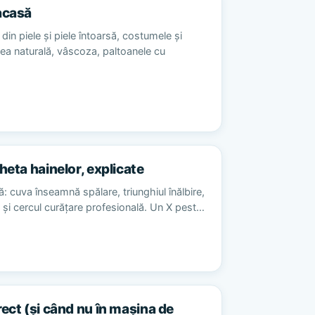
acasă
din piele și piele întoarsă, costumele și
sea naturală, vâscoza, paltoanele cu
heta hainelor, explicate
ă: cuva înseamnă spălare, triunghiul înălbire,
re și cercul curățare profesională. Un X pest…
rect (și când nu în mașina de