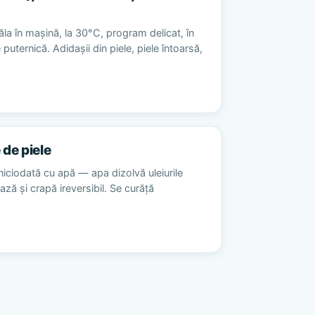
la în mașină, la 30°C, program delicat, în
 puternică. Adidașii din piele, piele întoarsă,
 de piele
niciodată cu apă — apa dizolvă uleiurile
ează și crapă ireversibil. Se curăță