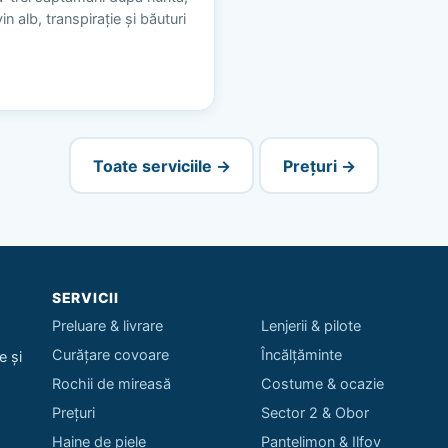
n alb, transpirație și băuturi
Toate serviciile →
Prețuri →
SERVICII
Preluare & livrare
Lenjerii & pilote
Curățare covoare
Încălțăminte
e și
Rochii de mireasă
Costume & ocazie
Prețuri
Sector 2 & Obor
Haine de piele
Pantelimon & Ilfov