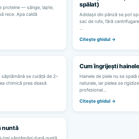
spălat)
e proteine — sânge, lapte,
apă rece. Apa caldă
Adidașii din pânză se pot spă
sac de rufe, fără centrifugare
…
Citește ghidul →
Cum îngrijești hainele
e săptămână se curăță de 2–
Hainele de piele nu se spală 
area chimică prea deasă
naturale, iar pielea se rigidiz
profesional…
Citește ghidul →
ă nuntă
ă-trei săptămâni după nuntă,