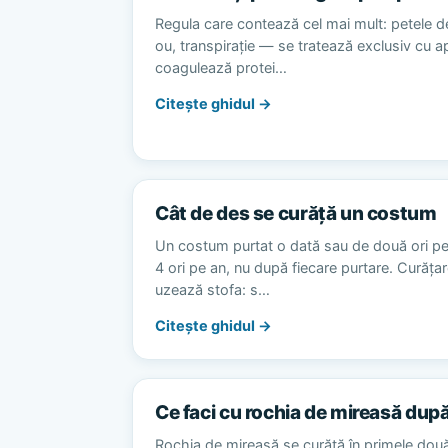
Regula care contează cel mai mult: petele d
ou, transpirație — se tratează exclusiv cu 
coagulează protei…
Citește ghidul →
Cât de des se curăță un costum
Un costum purtat o dată sau de două ori p
4 ori pe an, nu după fiecare purtare. Curăț
uzează stofa: s…
Citește ghidul →
Ce faci cu rochia de mireasă dup
Rochia de mireasă se curăță în primele dou