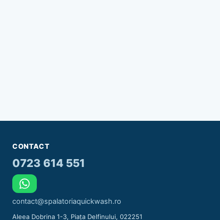
CONTACT
0723 614 551
contact@spalatoriaquickwash.ro
Aleea Dobrina 1-3, Piața Delfinului, 022251