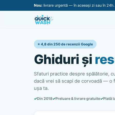
Nou:
livrare urgentă — în aceeași zi sau în 24h
⭐ 4,8 din 250 de recenzii Google
Ghiduri și
res
Sfaturi practice despre spălătorie, cur
dacă vrei să scapi de corvoadă — o f
ușa ta.
✓
Din 2018
✓
Preluare & livrare gratuite
✓
Plată l