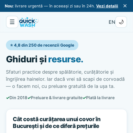
×
Nou:
livrare urgentă — în aceeași zi sau în 24h.
Vezi detalii
☰
🌙
EN
⭐ 4,8 din 250 de recenzii Google
Ghiduri și
resurse.
Sfaturi practice despre spălătorie, curățătorie și
îngrijirea hainelor. Iar dacă vrei să scapi de corvoadă
— o facem noi, cu preluare gratuită de la ușa ta.
✓
Din 2018
✓
Preluare & livrare gratuite
✓
Plată la livrare
Cât costă curățarea unui covor în
București și de ce diferă prețurile