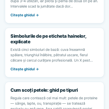
după 3–4 utilizări, iar pilota și perna de două ori pe an.
Intervalele scad la jumătate dacă dor…
Citește ghidul →
Simbolurile de pe eticheta hainelor,
explicate
Există cinci simboluri de bază: cuva înseamnă
spălare, triunghiul înălbire, pătratul uscare, fierul
călcare și cercul curățare profesională. Un X pest…
Citește ghidul →
Cum scoți petele: ghid pe tipuri
Regula care contează cel mai mult: petele de proteine
— sânge, lapte, ou, transpirație — se tratează
exclusiv cu apă rece. Apa caldă coagulează protei…