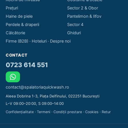
Prețuri
Sector 2 & Obor
Haine de piele
Pantelimon & Ilfov
Perdele & draperii
Sector 4
Călcătorie
Ghiduri
Firme (B2B)
·
Hoteluri
·
Despre noi
CONTACT
0723 614 551
contact@spalatoriaquickwash.ro
Aleea Dobrina 1-3, Piața Delfinului, 022251 București
L–V 09:00–20:00, S 09:00–14:00
Confidențialitate
·
Termeni
·
Condiții prestare
·
Cookies
·
Retur