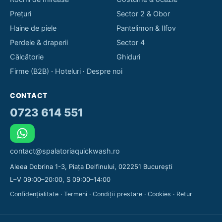
Prețuri
Sector 2 & Obor
Haine de piele
Pantelimon & Ilfov
Perdele & draperii
Sector 4
Călcătorie
Ghiduri
Firme (B2B)
·
Hoteluri
·
Despre noi
CONTACT
0723 614 551
contact@spalatoriaquickwash.ro
Aleea Dobrina 1-3, Piața Delfinului, 022251 București
L–V 09:00–20:00, S 09:00–14:00
Confidențialitate
·
Termeni
·
Condiții prestare
·
Cookies
·
Retur