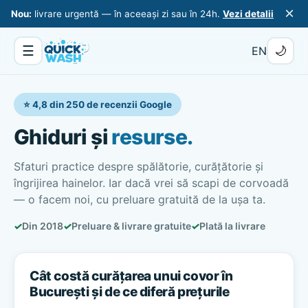
×
Nou:
livrare urgentă — în aceeași zi sau în 24h.
Vezi detalii
☰
🌙
EN
⭐ 4,8 din 250 de recenzii Google
Ghiduri și
resurse.
Sfaturi practice despre spălătorie, curățătorie și
îngrijirea hainelor. Iar dacă vrei să scapi de corvoadă
— o facem noi, cu preluare gratuită de la ușa ta.
✓
Din 2018
✓
Preluare & livrare gratuite
✓
Plată la livrare
Cât costă curățarea unui covor în
București și de ce diferă prețurile