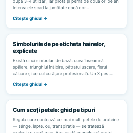
după 3–4 utilizări, iar pilota și perna de două ori pe an.
Intervalele scad la jumătate dacă dor…
Citește ghidul →
Simbolurile de pe eticheta hainelor,
explicate
Există cinci simboluri de bază: cuva înseamnă
spălare, triunghiul înălbire, pătratul uscare, fierul
călcare și cercul curățare profesională. Un X pest…
Citește ghidul →
Cum scoți petele: ghid pe tipuri
Regula care contează cel mai mult: petele de proteine
— sânge, lapte, ou, transpirație — se tratează
exclusiv cu apă rece. Apa caldă coagulează protei…