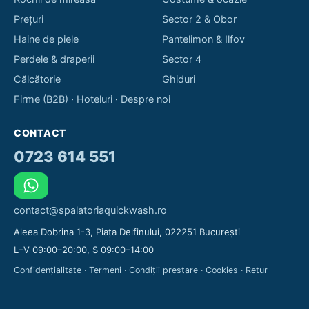
Prețuri
Sector 2 & Obor
Haine de piele
Pantelimon & Ilfov
Perdele & draperii
Sector 4
Călcătorie
Ghiduri
Firme (B2B)
·
Hoteluri
·
Despre noi
CONTACT
0723 614 551
contact@spalatoriaquickwash.ro
Aleea Dobrina 1-3, Piața Delfinului, 022251 București
L–V 09:00–20:00, S 09:00–14:00
Confidențialitate
·
Termeni
·
Condiții prestare
·
Cookies
·
Retur