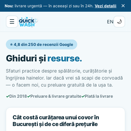
×
Nou:
livrare urgentă — în aceeași zi sau în 24h.
Vezi detalii
☰
🌙
EN
⭐ 4,8 din 250 de recenzii Google
Ghiduri și
resurse.
Sfaturi practice despre spălătorie, curățătorie și
îngrijirea hainelor. Iar dacă vrei să scapi de corvoadă
— o facem noi, cu preluare gratuită de la ușa ta.
✓
Din 2018
✓
Preluare & livrare gratuite
✓
Plată la livrare
Cât costă curățarea unui covor în
București și de ce diferă prețurile