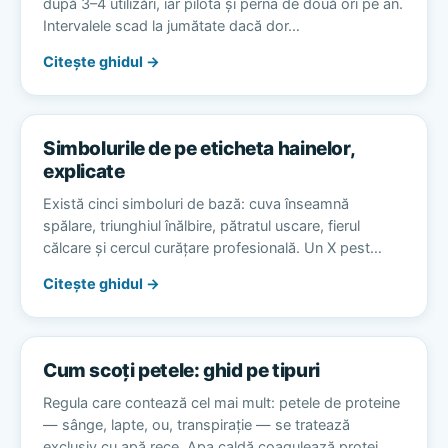
după 3–4 utilizări, iar pilota și perna de două ori pe an.
Intervalele scad la jumătate dacă dor…
Citește ghidul →
Simbolurile de pe eticheta hainelor,
explicate
Există cinci simboluri de bază: cuva înseamnă
spălare, triunghiul înălbire, pătratul uscare, fierul
călcare și cercul curățare profesională. Un X pest…
Citește ghidul →
Cum scoți petele: ghid pe tipuri
Regula care contează cel mai mult: petele de proteine
— sânge, lapte, ou, transpirație — se tratează
exclusiv cu apă rece. Apa caldă coagulează protei…