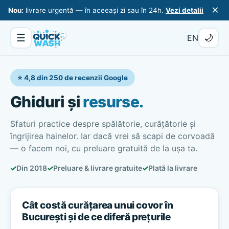
×
Nou:
livrare urgentă — în aceeași zi sau în 24h.
Vezi detalii
☰
🌙
EN
⭐ 4,8 din 250 de recenzii Google
Ghiduri și
resurse.
Sfaturi practice despre spălătorie, curățătorie și
îngrijirea hainelor. Iar dacă vrei să scapi de corvoadă
— o facem noi, cu preluare gratuită de la ușa ta.
✓
Din 2018
✓
Preluare & livrare gratuite
✓
Plată la livrare
Cât costă curățarea unui covor în
București și de ce diferă prețurile