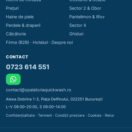
Prețuri
Sector 2 & Obor
Haine de piele
Pantelimon & Ilfov
Perdele & draperii
Sector 4
Călcătorie
Ghiduri
Firme (B2B)
·
Hoteluri
·
Despre noi
CONTACT
0723 614 551
contact@spalatoriaquickwash.ro
Aleea Dobrina 1-3, Piața Delfinului, 022251 București
L–V 09:00–20:00, S 09:00–14:00
Confidențialitate
·
Termeni
·
Condiții prestare
·
Cookies
·
Retur