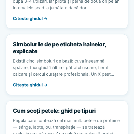
după 3–4 utilizări, iar pilota și perna de două ori pe an.
Intervalele scad la jumătate dacă dor…
Citește ghidul →
Simbolurile de pe eticheta hainelor,
explicate
Există cinci simboluri de bază: cuva înseamnă
spălare, triunghiul înălbire, pătratul uscare, fierul
călcare și cercul curățare profesională. Un X pest…
Citește ghidul →
Cum scoți petele: ghid pe tipuri
Regula care contează cel mai mult: petele de proteine
— sânge, lapte, ou, transpirație — se tratează
exclusiv cu apă rece. Apa caldă coagulează protei…