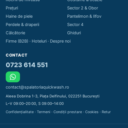
Prețuri
Sector 2 & Obor
Haine de piele
Pantelimon & Ilfov
Perdele & draperii
Sector 4
Călcătorie
Ghiduri
Firme (B2B)
·
Hoteluri
·
Despre noi
CONTACT
0723 614 551
contact@spalatoriaquickwash.ro
Aleea Dobrina 1-3, Piața Delfinului, 022251 București
L–V 09:00–20:00, S 09:00–14:00
Confidențialitate
·
Termeni
·
Condiții prestare
·
Cookies
·
Retur