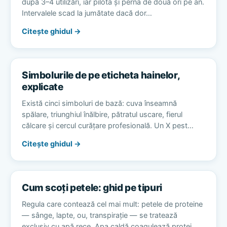
după 3–4 utilizări, iar pilota și perna de două ori pe an.
Intervalele scad la jumătate dacă dor…
Citește ghidul →
Simbolurile de pe eticheta hainelor,
explicate
Există cinci simboluri de bază: cuva înseamnă
spălare, triunghiul înălbire, pătratul uscare, fierul
călcare și cercul curățare profesională. Un X pest…
Citește ghidul →
Cum scoți petele: ghid pe tipuri
Regula care contează cel mai mult: petele de proteine
— sânge, lapte, ou, transpirație — se tratează
exclusiv cu apă rece. Apa caldă coagulează protei…