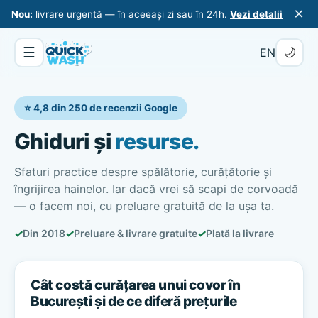
×
Nou:
livrare urgentă — în aceeași zi sau în 24h.
Vezi detalii
☰
🌙
EN
⭐ 4,8 din 250 de recenzii Google
Ghiduri și
resurse.
Sfaturi practice despre spălătorie, curățătorie și
îngrijirea hainelor. Iar dacă vrei să scapi de corvoadă
— o facem noi, cu preluare gratuită de la ușa ta.
✓
Din 2018
✓
Preluare & livrare gratuite
✓
Plată la livrare
Cât costă curățarea unui covor în
București și de ce diferă prețurile