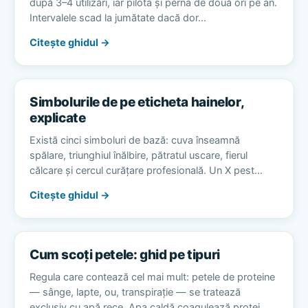
după 3–4 utilizări, iar pilota și perna de două ori pe an.
Intervalele scad la jumătate dacă dor…
Citește ghidul →
Simbolurile de pe eticheta hainelor,
explicate
Există cinci simboluri de bază: cuva înseamnă
spălare, triunghiul înălbire, pătratul uscare, fierul
călcare și cercul curățare profesională. Un X pest…
Citește ghidul →
Cum scoți petele: ghid pe tipuri
Regula care contează cel mai mult: petele de proteine
— sânge, lapte, ou, transpirație — se tratează
exclusiv cu apă rece. Apa caldă coagulează protei…