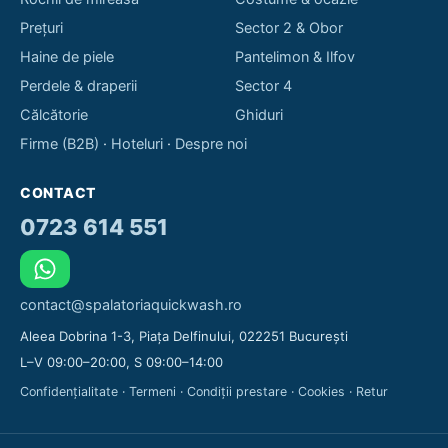
Prețuri
Sector 2 & Obor
Haine de piele
Pantelimon & Ilfov
Perdele & draperii
Sector 4
Călcătorie
Ghiduri
Firme (B2B)
·
Hoteluri
·
Despre noi
CONTACT
0723 614 551
contact@spalatoriaquickwash.ro
Aleea Dobrina 1-3, Piața Delfinului, 022251 București
L–V 09:00–20:00, S 09:00–14:00
Confidențialitate
·
Termeni
·
Condiții prestare
·
Cookies
·
Retur