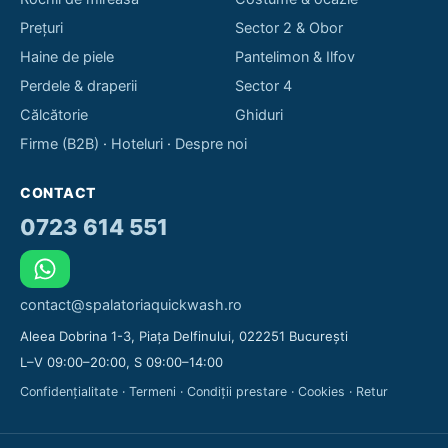
Prețuri
Sector 2 & Obor
Haine de piele
Pantelimon & Ilfov
Perdele & draperii
Sector 4
Călcătorie
Ghiduri
Firme (B2B)
·
Hoteluri
·
Despre noi
CONTACT
0723 614 551
contact@spalatoriaquickwash.ro
Aleea Dobrina 1-3, Piața Delfinului, 022251 București
L–V 09:00–20:00, S 09:00–14:00
Confidențialitate
·
Termeni
·
Condiții prestare
·
Cookies
·
Retur