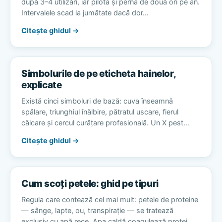
după 3–4 utilizări, iar pilota și perna de două ori pe an.
Intervalele scad la jumătate dacă dor…
Citește ghidul →
Simbolurile de pe eticheta hainelor,
explicate
Există cinci simboluri de bază: cuva înseamnă
spălare, triunghiul înălbire, pătratul uscare, fierul
călcare și cercul curățare profesională. Un X pest…
Citește ghidul →
Cum scoți petele: ghid pe tipuri
Regula care contează cel mai mult: petele de proteine
— sânge, lapte, ou, transpirație — se tratează
exclusiv cu apă rece. Apa caldă coagulează protei…