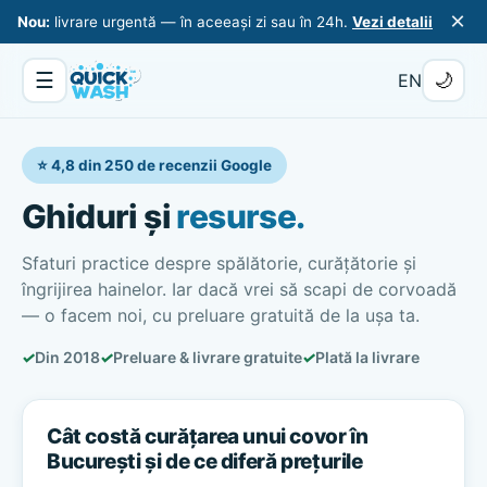
×
Nou:
livrare urgentă — în aceeași zi sau în 24h.
Vezi detalii
☰
🌙
EN
⭐ 4,8 din 250 de recenzii Google
Ghiduri și
resurse.
Sfaturi practice despre spălătorie, curățătorie și
îngrijirea hainelor. Iar dacă vrei să scapi de corvoadă
— o facem noi, cu preluare gratuită de la ușa ta.
✓
Din 2018
✓
Preluare & livrare gratuite
✓
Plată la livrare
Cât costă curățarea unui covor în
București și de ce diferă prețurile