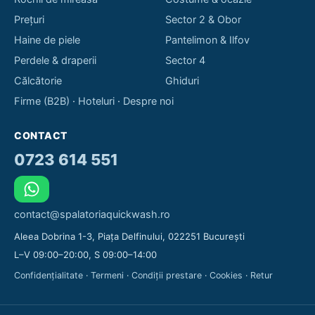
Prețuri
Sector 2 & Obor
Haine de piele
Pantelimon & Ilfov
Perdele & draperii
Sector 4
Călcătorie
Ghiduri
Firme (B2B)
·
Hoteluri
·
Despre noi
CONTACT
0723 614 551
contact@spalatoriaquickwash.ro
Aleea Dobrina 1-3, Piața Delfinului, 022251 București
L–V 09:00–20:00, S 09:00–14:00
Confidențialitate
·
Termeni
·
Condiții prestare
·
Cookies
·
Retur