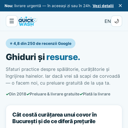
×
Nou:
livrare urgentă — în aceeași zi sau în 24h.
Vezi detalii
☰
🌙
EN
⭐ 4,8 din 250 de recenzii Google
Ghiduri și
resurse.
Sfaturi practice despre spălătorie, curățătorie și
îngrijirea hainelor. Iar dacă vrei să scapi de corvoadă
— o facem noi, cu preluare gratuită de la ușa ta.
✓
Din 2018
✓
Preluare & livrare gratuite
✓
Plată la livrare
Cât costă curățarea unui covor în
București și de ce diferă prețurile