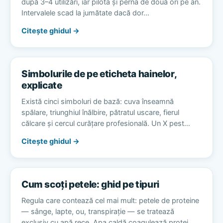
după 3–4 utilizări, iar pilota și perna de două ori pe an.
Intervalele scad la jumătate dacă dor…
Citește ghidul →
Simbolurile de pe eticheta hainelor,
explicate
Există cinci simboluri de bază: cuva înseamnă
spălare, triunghiul înălbire, pătratul uscare, fierul
călcare și cercul curățare profesională. Un X pest…
Citește ghidul →
Cum scoți petele: ghid pe tipuri
Regula care contează cel mai mult: petele de proteine
— sânge, lapte, ou, transpirație — se tratează
exclusiv cu apă rece. Apa caldă coagulează protei…