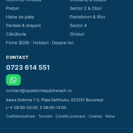
Prețuri
Sector 2 & Obor
Haine de piele
Pantelimon & Ilfov
Perdele & draperii
Sector 4
Călcătorie
Ghiduri
Firme (B2B)
·
Hoteluri
·
Despre noi
CONTACT
0723 614 551
contact@spalatoriaquickwash.ro
Aleea Dobrina 1-3, Piața Delfinului, 022251 București
L–V 09:00–20:00, S 09:00–14:00
Confidențialitate
·
Termeni
·
Condiții prestare
·
Cookies
·
Retur