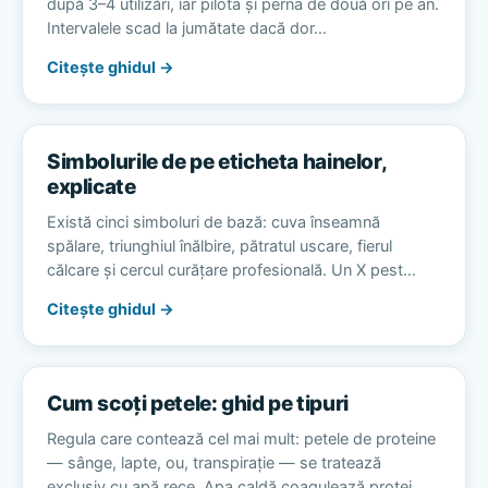
după 3–4 utilizări, iar pilota și perna de două ori pe an.
Intervalele scad la jumătate dacă dor…
Citește ghidul →
Simbolurile de pe eticheta hainelor,
explicate
Există cinci simboluri de bază: cuva înseamnă
spălare, triunghiul înălbire, pătratul uscare, fierul
călcare și cercul curățare profesională. Un X pest…
Citește ghidul →
Cum scoți petele: ghid pe tipuri
Regula care contează cel mai mult: petele de proteine
— sânge, lapte, ou, transpirație — se tratează
exclusiv cu apă rece. Apa caldă coagulează protei…