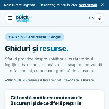
×
Nou:
livrare urgentă — în aceeași zi sau în 24h.
Vezi detalii
☰
🌙
EN
⭐ 4,8 din 250 de recenzii Google
Ghiduri și
resurse.
Sfaturi practice despre spălătorie, curățătorie și
îngrijirea hainelor. Iar dacă vrei să scapi de corvoadă
— o facem noi, cu preluare gratuită de la ușa ta.
✓
Din 2018
✓
Preluare & livrare gratuite
✓
Plată la livrare
Cât costă curățarea unui covor în
București și de ce diferă prețurile