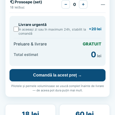
🧻 Prosoape (set)
−
0
+
—
18 lei/buc
Livrare urgentă
+20 lei
În aceeași zi sau în maximum 24h, stabilit la
comandă
Preluare & livrare
GRATUIT
0
Total estimat
lei
Comandă la acest preț →
Pilotele și pernele voluminoase se usucă complet înainte de livrare
— de aceea pot dura puțin mai mult.
18 lei
60 lei