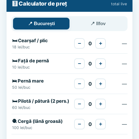
🧮 Calculator de preț
total live
📍 București
📍 Ilfov
🛏️ Cearșaf / plic
−
0
+
—
18 lei/buc
🛏️ Față de pernă
−
0
+
—
10 lei/buc
🛌 Pernă mare
−
0
+
—
50 lei/buc
🛏️ Pilotă / pătură (2 pers.)
−
0
+
—
60 lei/buc
🧶 Cergă (lână groasă)
−
0
+
—
100 lei/buc