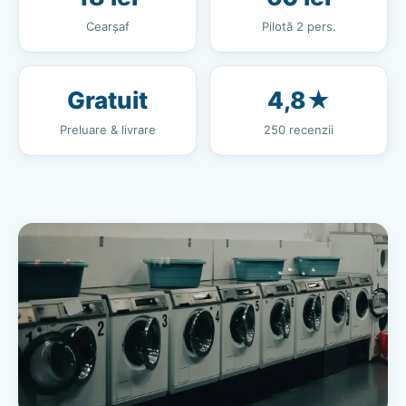
Cearșaf
Pilotă 2 pers.
Gratuit
4,8★
Preluare & livrare
250 recenzii