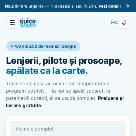
×
Nou:
livrare urgentă — în aceeași zi sau în 24h.
Vezi detalii
☰
🌙
EN
⭐ 4,8 din 250 de recenzii Google
Lenjerii, pilote și prosoape,
spălate ca la carte.
Textilele de casă au nevoie de temperatură și
program potrivit — la noi se spală separat, la
parametrii corecți, și se usucă complet.
Preluare și
livrare gratuite.