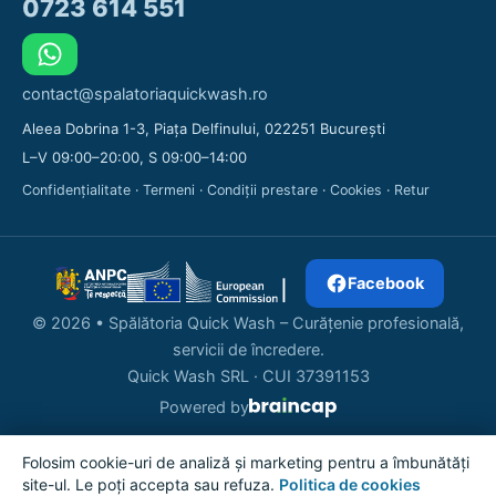
0723 614 551
contact@spalatoriaquickwash.ro
Aleea Dobrina 1-3, Piața Delfinului, 022251 București
L–V 09:00–20:00, S 09:00–14:00
Confidențialitate
·
Termeni
·
Condiții prestare
·
Cookies
·
Retur
Facebook
© 2026 • Spălătoria Quick Wash – Curățenie profesională,
servicii de încredere.
Quick Wash SRL · CUI 37391153
Powered by
Folosim cookie-uri de analiză și marketing pentru a îmbunătăți
site-ul. Le poți accepta sau refuza.
Politica de cookies