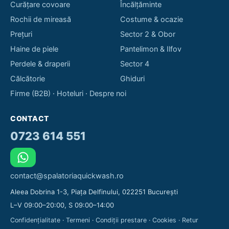
Curățare covoare
Încălțăminte
Rochii de mireasă
Costume & ocazie
Prețuri
Sector 2 & Obor
Haine de piele
Pantelimon & Ilfov
Perdele & draperii
Sector 4
Călcătorie
Ghiduri
Firme (B2B)
·
Hoteluri
·
Despre noi
CONTACT
0723 614 551
contact@spalatoriaquickwash.ro
Aleea Dobrina 1-3, Piața Delfinului, 022251 București
L–V 09:00–20:00, S 09:00–14:00
Confidențialitate
·
Termeni
·
Condiții prestare
·
Cookies
·
Retur