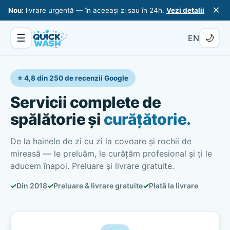
×
Nou:
livrare urgentă — în aceeași zi sau în 24h.
Vezi detalii
☰
🌙
EN
⭐ 4,8 din 250 de recenzii Google
Servicii complete de
spălătorie și
curățătorie.
De la hainele de zi cu zi la covoare și rochii de
mireasă — le preluăm, le curățăm profesional și ți le
aducem înapoi. Preluare și livrare gratuite.
✓
Din 2018
✓
Preluare & livrare gratuite
✓
Plată la livrare