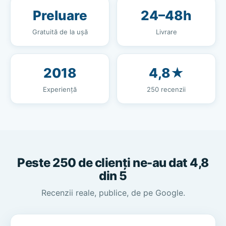
Preluare
24–48h
Gratuită de la ușă
Livrare
2018
4,8★
Experiență
250 recenzii
Peste 250 de clienți ne-au dat 4,8
din 5
Recenzii reale, publice, de pe Google.