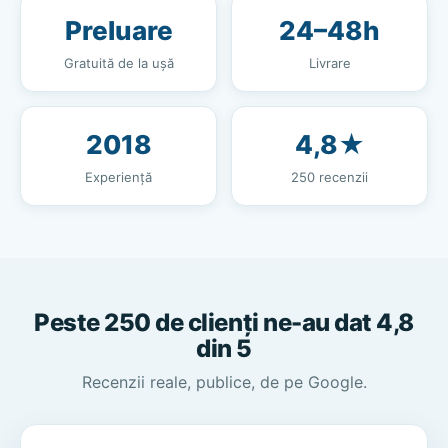
Preluare
24–48h
Gratuită de la ușă
Livrare
2018
4,8★
Experiență
250 recenzii
Peste 250 de clienți ne-au dat 4,8
din 5
Recenzii reale, publice, de pe Google.