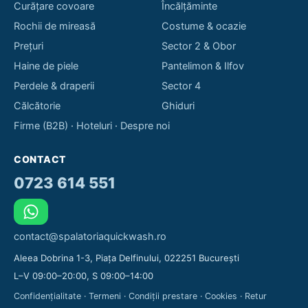
Curățare covoare
Încălțăminte
Rochii de mireasă
Costume & ocazie
Prețuri
Sector 2 & Obor
Haine de piele
Pantelimon & Ilfov
Perdele & draperii
Sector 4
Călcătorie
Ghiduri
Firme (B2B)
·
Hoteluri
·
Despre noi
CONTACT
0723 614 551
contact@spalatoriaquickwash.ro
Aleea Dobrina 1-3, Piața Delfinului, 022251 București
L–V 09:00–20:00, S 09:00–14:00
Confidențialitate
·
Termeni
·
Condiții prestare
·
Cookies
·
Retur