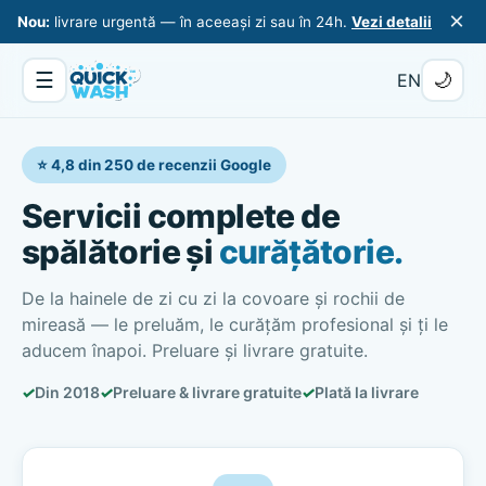
×
Nou:
livrare urgentă — în aceeași zi sau în 24h.
Vezi detalii
☰
🌙
EN
⭐ 4,8 din 250 de recenzii Google
Servicii complete de
spălătorie și
curățătorie.
De la hainele de zi cu zi la covoare și rochii de
mireasă — le preluăm, le curățăm profesional și ți le
aducem înapoi. Preluare și livrare gratuite.
✓
Din 2018
✓
Preluare & livrare gratuite
✓
Plată la livrare