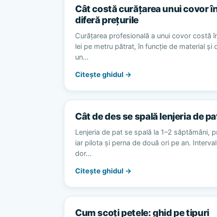
Cât costă curățarea unui covor în
diferă prețurile
Curățarea profesională a unui covor costă în
lei pe metru pătrat, în funcție de material și
un…
Citește ghidul →
Cât de des se spală lenjeria de pa
Lenjeria de pat se spală la 1–2 săptămâni, p
iar pilota și perna de două ori pe an. Interv
dor…
Citește ghidul →
Cum scoți petele: ghid pe tipuri