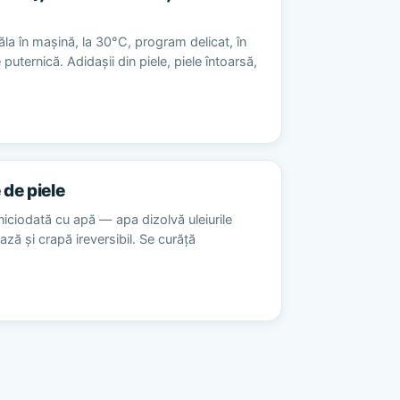
la în mașină, la 30°C, program delicat, în
 puternică. Adidașii din piele, piele întoarsă,
 de piele
niciodată cu apă — apa dizolvă uleiurile
ează și crapă ireversibil. Se curăță