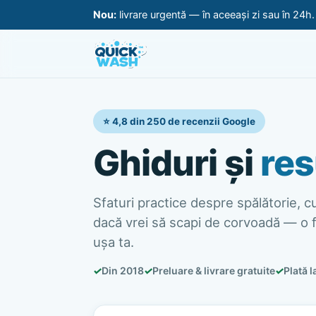
Nou:
livrare urgentă — în aceeași zi sau în 24h
⭐ 4,8 din 250 de recenzii Google
Ghiduri și
res
Sfaturi practice despre spălătorie, cur
dacă vrei să scapi de corvoadă — o f
ușa ta.
✓
Din 2018
✓
Preluare & livrare gratuite
✓
Plată l