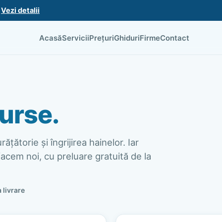
.
Vezi detalii
Acasă
Servicii
Prețuri
Ghiduri
Firme
Contact
urse.
ățătorie și îngrijirea hainelor. Iar
acem noi, cu preluare gratuită de la
a livrare