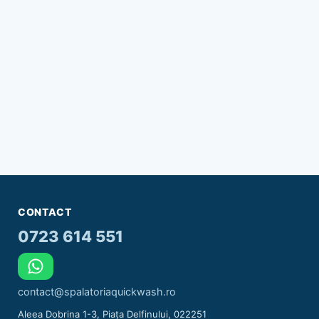
CONTACT
0723 614 551
contact@spalatoriaquickwash.ro
Aleea Dobrina 1-3, Piața Delfinului, 022251