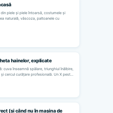
acasă
din piele și piele întoarsă, costumele și
sea naturală, vâscoza, paltoanele cu
heta hainelor, explicate
ă: cuva înseamnă spălare, triunghiul înălbire,
re și cercul curățare profesională. Un X pest…
rect (și când nu în mașina de