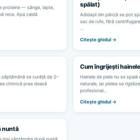
spălat)
e proteine — sânge, lapte,
apă rece. Apa caldă
Adidașii din pânză se pot spă
sac de rufe, fără centrifugare
…
Citește ghidul →
Cum îngrijești hainele
e săptămână se curăță de 2–
Hainele de piele nu se spală 
area chimică prea deasă
naturale, iar pielea se rigidiz
profesional…
Citește ghidul →
ă nuntă
ă-trei săptămâni după nuntă,