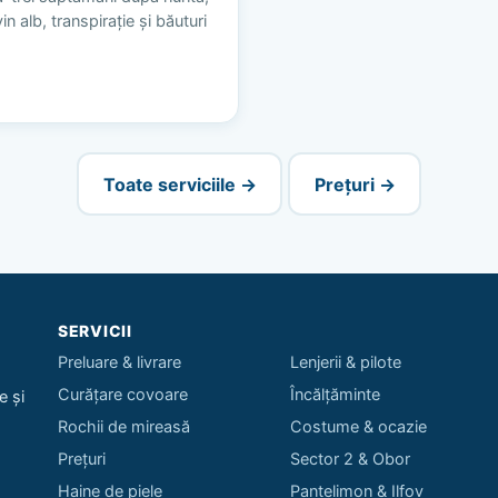
n alb, transpirație și băuturi
Toate serviciile →
Prețuri →
SERVICII
Preluare & livrare
Lenjerii & pilote
Curățare covoare
Încălțăminte
e și
Rochii de mireasă
Costume & ocazie
Prețuri
Sector 2 & Obor
Haine de piele
Pantelimon & Ilfov