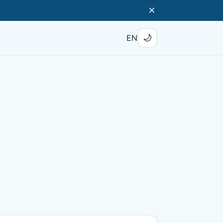
×
🌙
EN