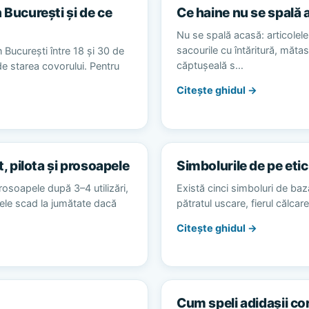
 București și de ce
Ce haine nu se spală 
Nu se spală acasă: articolele 
sacourile cu întăritură, măta
 București între 18 și 30 de
căptușeală s…
 de starea covorului. Pentru
Citește ghidul →
t, pilota și prosoapele
Simbolurile de pe etic
rosoapele după 3–4 utilizări,
Există cinci simboluri de baz
alele scad la jumătate dacă
pătratul uscare, fierul călca
Citește ghidul →
Cum speli adidașii co