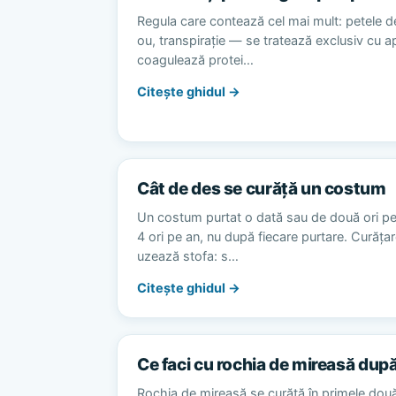
Regula care contează cel mai mult: petele d
ou, transpirație — se tratează exclusiv cu 
coagulează protei…
Citește ghidul →
Cât de des se curăță un costum
Un costum purtat o dată sau de două ori p
4 ori pe an, nu după fiecare purtare. Curăț
uzează stofa: s…
Citește ghidul →
Ce faci cu rochia de mireasă dup
Rochia de mireasă se curăță în primele dou