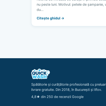
nu peste luni. Motivul: petele de șampanie, vi
du…
Citește ghidul →
Spălătorie și curățătorie profesională cu preluar
livrare gratuite. Din 2018, în București și Ilfov.
4,8★ din 250 de recenzii Google