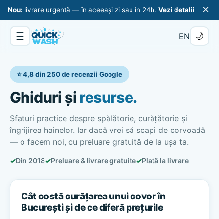
×
Nou:
livrare urgentă — în aceeași zi sau în 24h.
Vezi detalii
☰
🌙
EN
⭐ 4,8 din 250 de recenzii Google
Ghiduri și
resurse.
Sfaturi practice despre spălătorie, curățătorie și
îngrijirea hainelor. Iar dacă vrei să scapi de corvoadă
— o facem noi, cu preluare gratuită de la ușa ta.
✓
Din 2018
✓
Preluare & livrare gratuite
✓
Plată la livrare
Cât costă curățarea unui covor în
București și de ce diferă prețurile