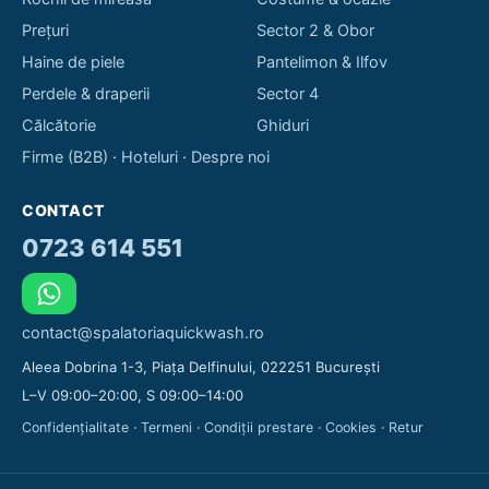
Prețuri
Sector 2 & Obor
Haine de piele
Pantelimon & Ilfov
Perdele & draperii
Sector 4
Călcătorie
Ghiduri
Firme (B2B)
·
Hoteluri
·
Despre noi
CONTACT
0723 614 551
contact@spalatoriaquickwash.ro
Aleea Dobrina 1-3, Piața Delfinului, 022251 București
L–V 09:00–20:00, S 09:00–14:00
Confidențialitate
·
Termeni
·
Condiții prestare
·
Cookies
·
Retur