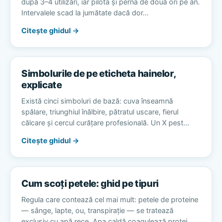
după 3–4 utilizări, iar pilota și perna de două ori pe an.
Intervalele scad la jumătate dacă dor…
Citește ghidul →
Simbolurile de pe eticheta hainelor,
explicate
Există cinci simboluri de bază: cuva înseamnă
spălare, triunghiul înălbire, pătratul uscare, fierul
călcare și cercul curățare profesională. Un X pest…
Citește ghidul →
Cum scoți petele: ghid pe tipuri
Regula care contează cel mai mult: petele de proteine
— sânge, lapte, ou, transpirație — se tratează
exclusiv cu apă rece. Apa caldă coagulează protei…