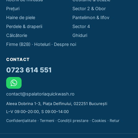
Prețuri
Sector 2 & Obor
Haine de piele
Pantelimon & Ilfov
Perdele & draperii
Sector 4
Călcătorie
Ghiduri
Firme (B2B)
·
Hoteluri
·
Despre noi
CONTACT
0723 614 551
contact@spalatoriaquickwash.ro
Aleea Dobrina 1-3, Piața Delfinului, 022251 București
L–V 09:00–20:00, S 09:00–14:00
Confidențialitate
·
Termeni
·
Condiții prestare
·
Cookies
·
Retur