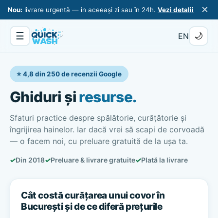
×
Nou:
livrare urgentă — în aceeași zi sau în 24h.
Vezi detalii
☰
🌙
EN
⭐ 4,8 din 250 de recenzii Google
Ghiduri și
resurse.
Sfaturi practice despre spălătorie, curățătorie și
îngrijirea hainelor. Iar dacă vrei să scapi de corvoadă
— o facem noi, cu preluare gratuită de la ușa ta.
✓
Din 2018
✓
Preluare & livrare gratuite
✓
Plată la livrare
Cât costă curățarea unui covor în
București și de ce diferă prețurile