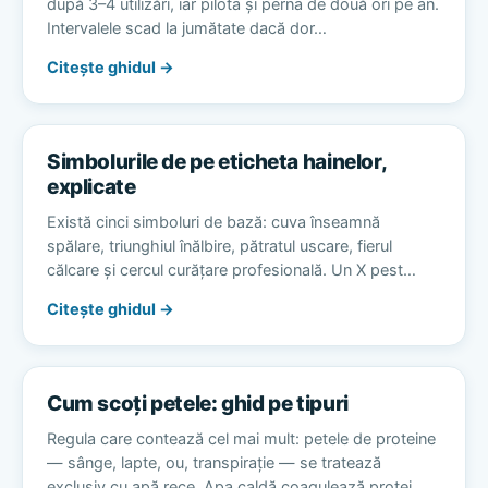
după 3–4 utilizări, iar pilota și perna de două ori pe an.
Intervalele scad la jumătate dacă dor…
Citește ghidul →
Simbolurile de pe eticheta hainelor,
explicate
Există cinci simboluri de bază: cuva înseamnă
spălare, triunghiul înălbire, pătratul uscare, fierul
călcare și cercul curățare profesională. Un X pest…
Citește ghidul →
Cum scoți petele: ghid pe tipuri
Regula care contează cel mai mult: petele de proteine
— sânge, lapte, ou, transpirație — se tratează
exclusiv cu apă rece. Apa caldă coagulează protei…