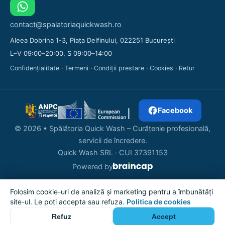
contact@spalatoriaquickwash.ro
Aleea Dobrina 1-3, Piața Delfinului, 022251 București
L–V 09:00–20:00, S 09:00–14:00
Confidențialitate
·
Termeni
·
Condiții prestare
·
Cookies
·
Retur
Facebook
© 2026 • Spălătoria Quick Wash – Curățenie profesională,
servicii de încredere.
Quick Wash SRL · CUI 37391153
Powered by
Folosim cookie-uri de analiză și marketing pentru a îmbunătăți
site-ul. Le poți accepta sau refuza.
Politica de cookies
Total
Comandă acum →
0 lei
Refuz
Accept