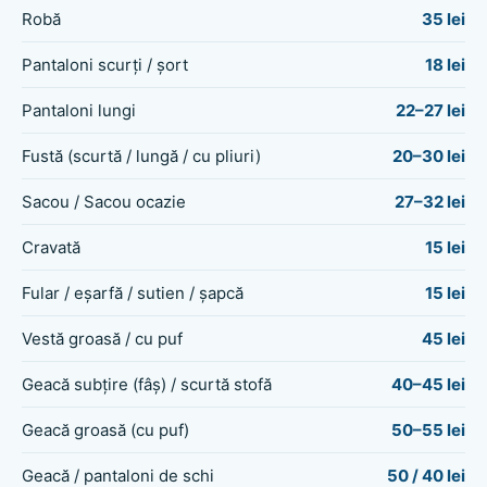
Robă
35 lei
Pantaloni scurți / șort
18 lei
Pantaloni lungi
22–27 lei
Fustă (scurtă / lungă / cu pliuri)
20–30 lei
Sacou / Sacou ocazie
27–32 lei
Cravată
15 lei
Fular / eșarfă / sutien / șapcă
15 lei
Vestă groasă / cu puf
45 lei
Geacă subțire (fâș) / scurtă stofă
40–45 lei
Geacă groasă (cu puf)
50–55 lei
Geacă / pantaloni de schi
50 / 40 lei