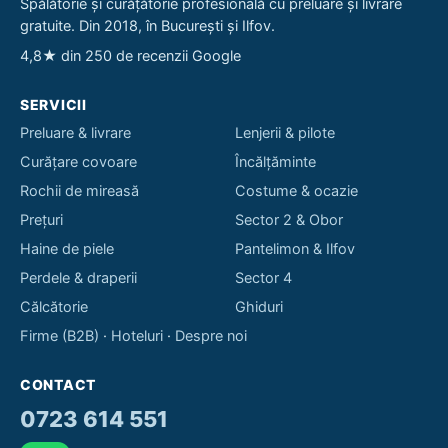
Spălătorie și curățătorie profesională cu preluare și livrare
gratuite. Din 2018, în București și Ilfov.
4,8★ din 250 de recenzii Google
SERVICII
Preluare & livrare
Lenjerii & pilote
Curățare covoare
Încălțăminte
Rochii de mireasă
Costume & ocazie
Prețuri
Sector 2 & Obor
Haine de piele
Pantelimon & Ilfov
Perdele & draperii
Sector 4
Călcătorie
Ghiduri
Firme (B2B)
·
Hoteluri
·
Despre noi
CONTACT
0723 614 551