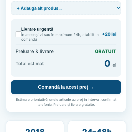
Livrare urgentă
+20 lei
În aceeași zi sau în maximum 24h, stabilit la
comandă
Preluare & livrare
GRATUIT
0
Total estimat
lei
Comandă la acest preț →
Estimare orientativă; unele articole au preț în interval, confirmat
telefonic. Preluare și livrare gratuite.
2018
24–48h