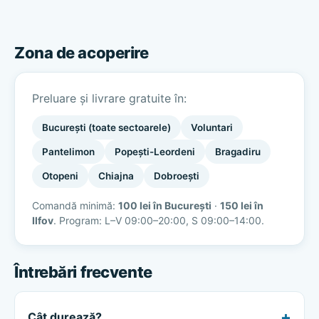
Zona de acoperire
Preluare și livrare gratuite în:
București (toate sectoarele)
Voluntari
Pantelimon
Popești-Leordeni
Bragadiru
Otopeni
Chiajna
Dobroești
Comandă minimă:
100 lei în București
·
150 lei în
Ilfov
. Program: L–V 09:00–20:00, S 09:00–14:00.
Întrebări frecvente
Cât durează?