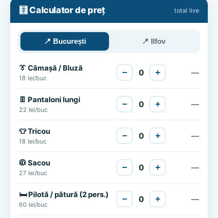
🧮 Calculator de preț
total live
📍 București
📍 Ilfov
👔 Cămașă / Bluză
−
0
+
—
18 lei/buc
👖 Pantaloni lungi
−
0
+
—
22 lei/buc
👕 Tricou
−
0
+
—
18 lei/buc
🧥 Sacou
−
0
+
—
27 lei/buc
🛏️ Pilotă / pătură (2 pers.)
−
0
+
—
60 lei/buc