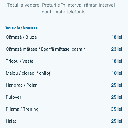
Totul la vedere. Prețurile în interval rămân interval —
confirmate telefonic.
ÎMBRĂCĂMINTE
Cămașă / Bluză
18 lei
Cămașă mătase / Eșarfă mătase-cașmir
23 lei
Tricou / Vestă
18 lei
Maiou / ciorapi / chiloți
10 lei
Hanorac / Polar
25 lei
Pulover
25 lei
Pijama / Trening
35 lei
Halat
25 lei