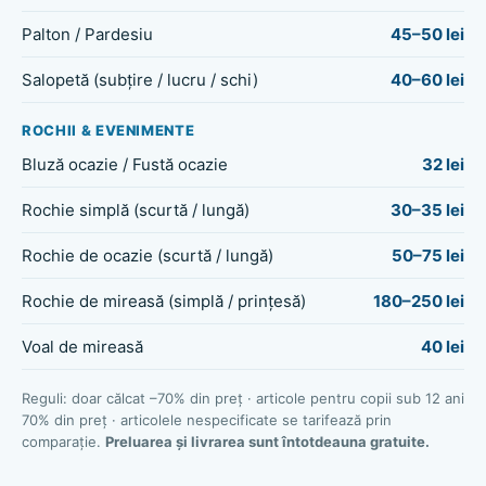
Palton / Pardesiu
45–50 lei
Salopetă (subțire / lucru / schi)
40–60 lei
ROCHII & EVENIMENTE
Bluză ocazie / Fustă ocazie
32 lei
Rochie simplă (scurtă / lungă)
30–35 lei
Rochie de ocazie (scurtă / lungă)
50–75 lei
Rochie de mireasă (simplă / prințesă)
180–250 lei
Voal de mireasă
40 lei
Reguli: doar călcat –70% din preț · articole pentru copii sub 12 ani
70% din preț · articolele nespecificate se tarifează prin
comparație.
Preluarea și livrarea sunt întotdeauna gratuite.