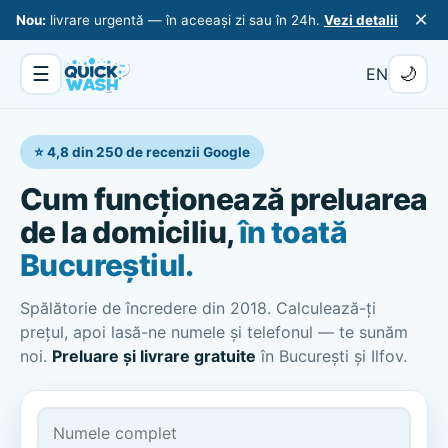
×
Nou:
livrare urgentă — în aceeași zi sau în 24h.
Vezi detalii
☰
🌙
EN
⭐ 4,8 din 250 de recenzii Google
Cum funcționează preluarea
de la domiciliu,
în toată
Bucureștiul.
Spălătorie de încredere din 2018. Calculează-ți
prețul, apoi lasă-ne numele și telefonul — te sunăm
noi.
Preluare și livrare gratuite
în București și Ilfov.