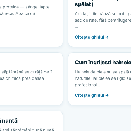
spălat)
e proteine — sânge, lapte,
apă rece. Apa caldă
Adidașii din pânză se pot spă
sac de rufe, fără centrifugare
…
Citește ghidul →
Cum îngrijești hainele
e săptămână se curăță de 2–
Hainele de piele nu se spală 
area chimică prea deasă
naturale, iar pielea se rigidiz
profesional…
Citește ghidul →
ă nuntă
ă-trei săptămâni după nuntă,