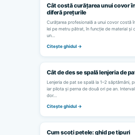
Cât costă curățarea unui covor în
diferă prețurile
Curățarea profesională a unui covor costă în
lei pe metru pătrat, în funcție de material și
un…
Citește ghidul →
Cât de des se spală lenjeria de pa
Lenjeria de pat se spală la 1–2 săptămâni, p
iar pilota și perna de două ori pe an. Interv
dor…
Citește ghidul →
Cum scoți petele: ghid pe tipuri