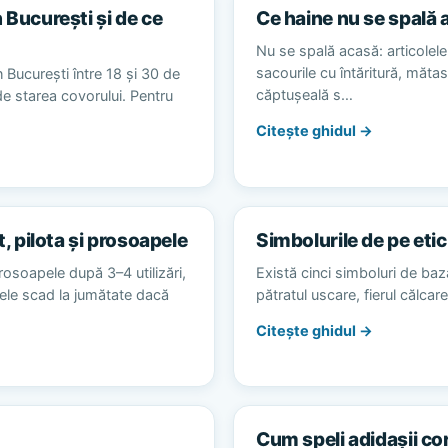
 București și de ce
Ce haine nu se spală 
Nu se spală acasă: articolele 
sacourile cu întăritură, măta
 București între 18 și 30 de
căptușeală s…
 de starea covorului. Pentru
Citește ghidul →
t, pilota și prosoapele
Simbolurile de pe etic
rosoapele după 3–4 utilizări,
Există cinci simboluri de baz
alele scad la jumătate dacă
pătratul uscare, fierul călca
Citește ghidul →
Cum speli adidașii co