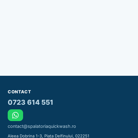
CONTACT
0723 614 551
contact@spalatoriaquickwash.ro
Aleea Dobrina 1-3, Piața Delfinului, 022251