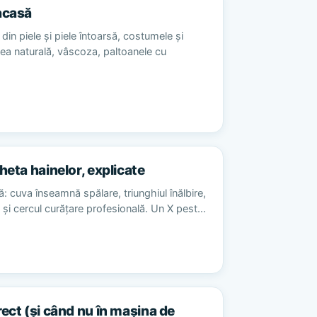
acasă
din piele și piele întoarsă, costumele și
sea naturală, vâscoza, paltoanele cu
heta hainelor, explicate
ă: cuva înseamnă spălare, triunghiul înălbire,
re și cercul curățare profesională. Un X pest…
rect (și când nu în mașina de