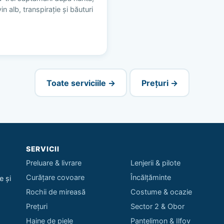
n alb, transpirație și băuturi
Toate serviciile →
Prețuri →
SERVICII
Preluare & livrare
Lenjerii & pilote
Curățare covoare
Încălțăminte
e și
Rochii de mireasă
Costume & ocazie
Prețuri
Sector 2 & Obor
Haine de piele
Pantelimon & Ilfov