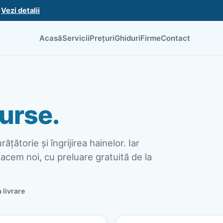
.
Vezi detalii
Acasă
Servicii
Prețuri
Ghiduri
Firme
Contact
urse.
ățătorie și îngrijirea hainelor. Iar
acem noi, cu preluare gratuită de la
a livrare