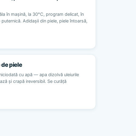
la în mașină, la 30°C, program delicat, în
 puternică. Adidașii din piele, piele întoarsă,
 de piele
niciodată cu apă — apa dizolvă uleiurile
ează și crapă ireversibil. Se curăță