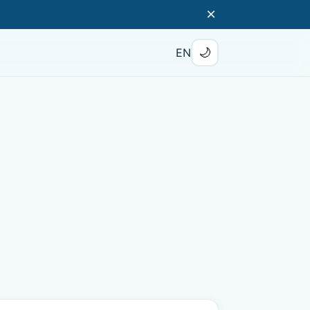
×
🌙
EN