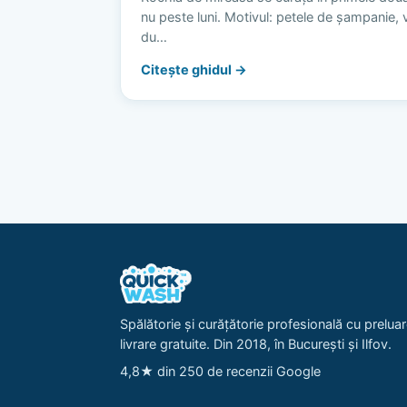
nu peste luni. Motivul: petele de șampanie, vi
du…
Citește ghidul →
Spălătorie și curățătorie profesională cu preluar
livrare gratuite. Din 2018, în București și Ilfov.
4,8★ din 250 de recenzii Google