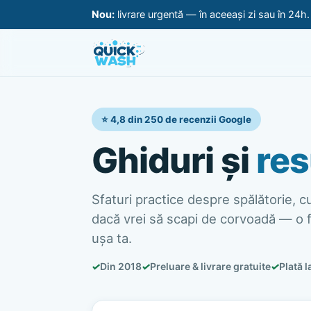
Nou:
livrare urgentă — în aceeași zi sau în 24h
⭐ 4,8 din 250 de recenzii Google
Ghiduri și
res
Sfaturi practice despre spălătorie, cur
dacă vrei să scapi de corvoadă — o f
ușa ta.
✓
Din 2018
✓
Preluare & livrare gratuite
✓
Plată l