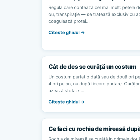
Regula care contează cel mai mult: petele d
ou, transpirație — se tratează exclusiv cu 
coagulează protei…
Citește ghidul →
Cât de des se curăță un costum
Un costum purtat o dată sau de două ori p
4 ori pe an, nu după fiecare purtare. Curăț
uzează stofa: s…
Citește ghidul →
Ce faci cu rochia de mireasă dup
Rochia de mireasă se curăță în primele dou