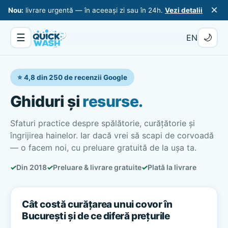
×
Nou:
livrare urgentă — în aceeași zi sau în 24h.
Vezi detalii
☰
🌙
EN
⭐ 4,8 din 250 de recenzii Google
Ghiduri și
resurse.
Sfaturi practice despre spălătorie, curățătorie și
îngrijirea hainelor. Iar dacă vrei să scapi de corvoadă
— o facem noi, cu preluare gratuită de la ușa ta.
✓
Din 2018
✓
Preluare & livrare gratuite
✓
Plată la livrare
Cât costă curățarea unui covor în
București și de ce diferă prețurile