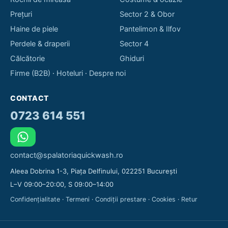
Prețuri
Sector 2 & Obor
Haine de piele
Pantelimon & Ilfov
Perdele & draperii
Sector 4
Călcătorie
Ghiduri
Firme (B2B)
·
Hoteluri
·
Despre noi
CONTACT
0723 614 551
contact@spalatoriaquickwash.ro
Aleea Dobrina 1-3, Piața Delfinului, 022251 București
L–V 09:00–20:00, S 09:00–14:00
Confidențialitate
·
Termeni
·
Condiții prestare
·
Cookies
·
Retur