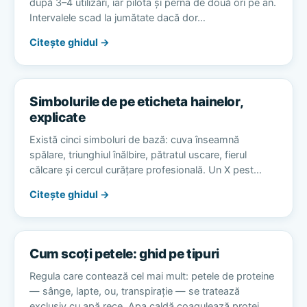
după 3–4 utilizări, iar pilota și perna de două ori pe an.
Intervalele scad la jumătate dacă dor…
Citește ghidul →
Simbolurile de pe eticheta hainelor,
explicate
Există cinci simboluri de bază: cuva înseamnă
spălare, triunghiul înălbire, pătratul uscare, fierul
călcare și cercul curățare profesională. Un X pest…
Citește ghidul →
Cum scoți petele: ghid pe tipuri
Regula care contează cel mai mult: petele de proteine
— sânge, lapte, ou, transpirație — se tratează
exclusiv cu apă rece. Apa caldă coagulează protei…