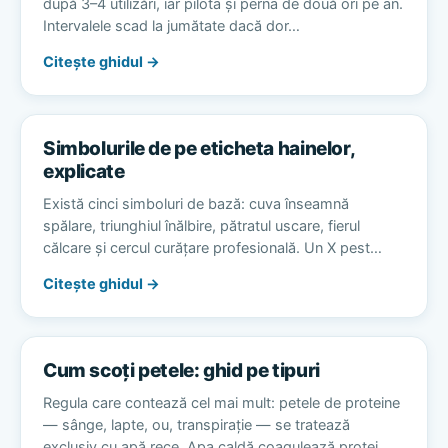
după 3–4 utilizări, iar pilota și perna de două ori pe an.
Intervalele scad la jumătate dacă dor…
Citește ghidul →
Simbolurile de pe eticheta hainelor,
explicate
Există cinci simboluri de bază: cuva înseamnă
spălare, triunghiul înălbire, pătratul uscare, fierul
călcare și cercul curățare profesională. Un X pest…
Citește ghidul →
Cum scoți petele: ghid pe tipuri
Regula care contează cel mai mult: petele de proteine
— sânge, lapte, ou, transpirație — se tratează
exclusiv cu apă rece. Apa caldă coagulează protei…