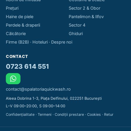
Prețuri
Sector 2 & Obor
Haine de piele
Pantelimon & Ilfov
Perdele & draperii
Sector 4
Călcătorie
Ghiduri
Firme (B2B)
·
Hoteluri
·
Despre noi
CONTACT
0723 614 551
contact@spalatoriaquickwash.ro
Aleea Dobrina 1-3, Piața Delfinului, 022251 București
L–V 09:00–20:00, S 09:00–14:00
Confidențialitate
·
Termeni
·
Condiții prestare
·
Cookies
·
Retur