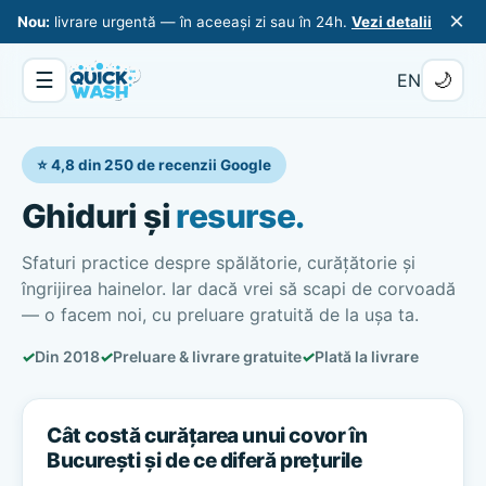
×
Nou:
livrare urgentă — în aceeași zi sau în 24h.
Vezi detalii
☰
🌙
EN
⭐ 4,8 din 250 de recenzii Google
Ghiduri și
resurse.
Sfaturi practice despre spălătorie, curățătorie și
îngrijirea hainelor. Iar dacă vrei să scapi de corvoadă
— o facem noi, cu preluare gratuită de la ușa ta.
✓
Din 2018
✓
Preluare & livrare gratuite
✓
Plată la livrare
Cât costă curățarea unui covor în
București și de ce diferă prețurile