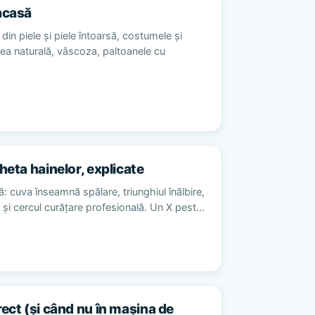
acasă
din piele și piele întoarsă, costumele și
sea naturală, vâscoza, paltoanele cu
heta hainelor, explicate
ă: cuva înseamnă spălare, triunghiul înălbire,
re și cercul curățare profesională. Un X pest…
rect (și când nu în mașina de