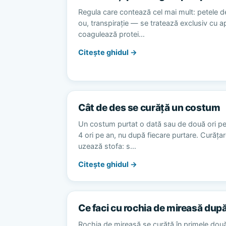
Regula care contează cel mai mult: petele d
ou, transpirație — se tratează exclusiv cu 
coagulează protei…
Citește ghidul →
Cât de des se curăță un costum
Un costum purtat o dată sau de două ori p
4 ori pe an, nu după fiecare purtare. Curăț
uzează stofa: s…
Citește ghidul →
Ce faci cu rochia de mireasă dup
Rochia de mireasă se curăță în primele dou