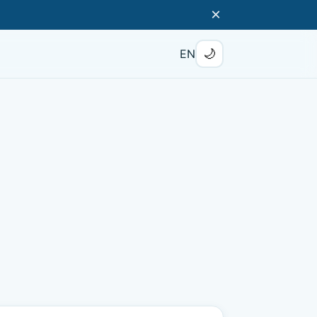
×
🌙
EN