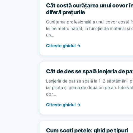
Cât costă curățarea unui covor în
diferă prețurile
Curățarea profesională a unui covor costă în
lei pe metru pătrat, în funcție de material și
un…
Citește ghidul →
Cât de des se spală lenjeria de pa
Lenjeria de pat se spală la 1–2 săptămâni, p
iar pilota și perna de două ori pe an. Interv
dor…
Citește ghidul →
Cum scoți petele: ghid pe tipuri