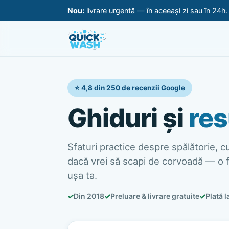
Nou:
livrare urgentă — în aceeași zi sau în 24h
⭐ 4,8 din 250 de recenzii Google
Ghiduri și
res
Sfaturi practice despre spălătorie, cur
dacă vrei să scapi de corvoadă — o f
ușa ta.
✓
Din 2018
✓
Preluare & livrare gratuite
✓
Plată l