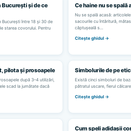
 București și de ce
Ce haine nu se spală 
Nu se spală acasă: articolele 
sacourile cu întăritură, măta
 București între 18 și 30 de
căptușeală s…
 de starea covorului. Pentru
Citește ghidul →
t, pilota și prosoapele
Simbolurile de pe etic
rosoapele după 3–4 utilizări,
Există cinci simboluri de baz
alele scad la jumătate dacă
pătratul uscare, fierul călca
Citește ghidul →
Cum speli adidașii co