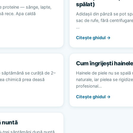
spălat)
e proteine — sânge, lapte,
apă rece. Apa caldă
Adidașii din pânză se pot spă
sac de rufe, fără centrifugare
…
Citește ghidul →
Cum îngrijești hainele
e săptămână se curăță de 2–
Hainele de piele nu se spală 
area chimică prea deasă
naturale, iar pielea se rigidiz
profesional…
Citește ghidul →
ă nuntă
ă-trei săptămâni după nuntă,