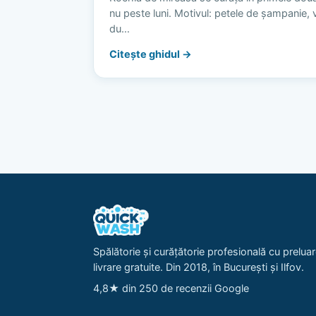
nu peste luni. Motivul: petele de șampanie, vi
du…
Citește ghidul →
Spălătorie și curățătorie profesională cu preluar
livrare gratuite. Din 2018, în București și Ilfov.
4,8★ din 250 de recenzii Google