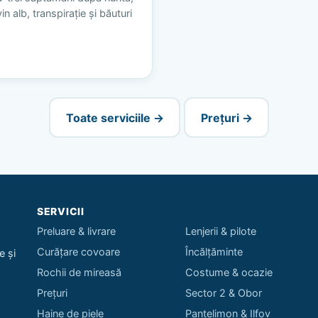
n alb, transpirație și băuturi
Toate serviciile →
Prețuri →
SERVICII
Preluare & livrare
Lenjerii & pilote
Curățare covoare
Încălțăminte
e și
Rochii de mireasă
Costume & ocazie
Prețuri
Sector 2 & Obor
Haine de piele
Pantelimon & Ilfov