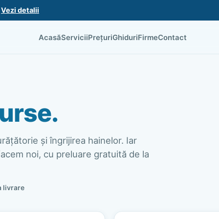
.
Vezi detalii
Acasă
Servicii
Prețuri
Ghiduri
Firme
Contact
urse.
ățătorie și îngrijirea hainelor. Iar
acem noi, cu preluare gratuită de la
a livrare