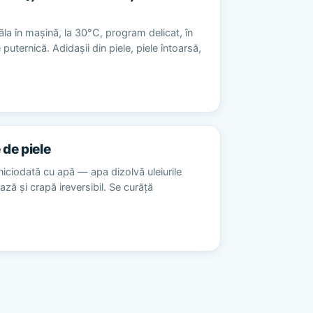
la în mașină, la 30°C, program delicat, în
 puternică. Adidașii din piele, piele întoarsă,
 de piele
niciodată cu apă — apa dizolvă uleiurile
ează și crapă ireversibil. Se curăță