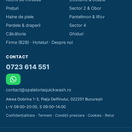
Prețuri
Sector 2 & Obor
Haine de piele
Pantelimon & Ilfov
Perdele & draperii
Sector 4
Călcătorie
Ghiduri
Firme (B2B)
·
Hoteluri
·
Despre noi
CONTACT
0723 614 551
contact@spalatoriaquickwash.ro
Aleea Dobrina 1-3, Piața Delfinului, 022251 București
L–V 09:00–20:00, S 09:00–14:00
Confidențialitate
·
Termeni
·
Condiții prestare
·
Cookies
·
Retur