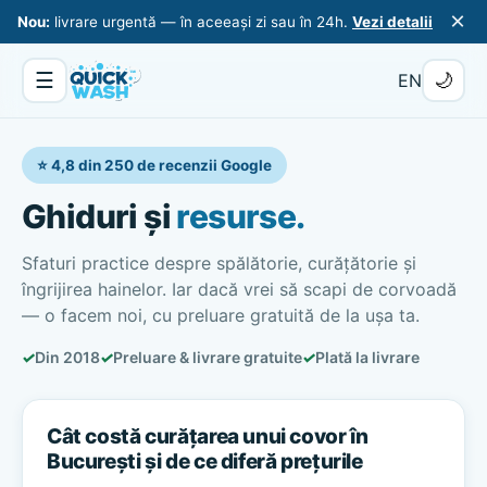
×
Nou:
livrare urgentă — în aceeași zi sau în 24h.
Vezi detalii
☰
🌙
EN
⭐ 4,8 din 250 de recenzii Google
Ghiduri și
resurse.
Sfaturi practice despre spălătorie, curățătorie și
îngrijirea hainelor. Iar dacă vrei să scapi de corvoadă
— o facem noi, cu preluare gratuită de la ușa ta.
✓
Din 2018
✓
Preluare & livrare gratuite
✓
Plată la livrare
Cât costă curățarea unui covor în
București și de ce diferă prețurile