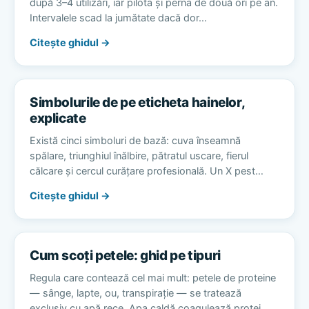
după 3–4 utilizări, iar pilota și perna de două ori pe an.
Intervalele scad la jumătate dacă dor…
Citește ghidul →
Simbolurile de pe eticheta hainelor,
explicate
Există cinci simboluri de bază: cuva înseamnă
spălare, triunghiul înălbire, pătratul uscare, fierul
călcare și cercul curățare profesională. Un X pest…
Citește ghidul →
Cum scoți petele: ghid pe tipuri
Regula care contează cel mai mult: petele de proteine
— sânge, lapte, ou, transpirație — se tratează
exclusiv cu apă rece. Apa caldă coagulează protei…