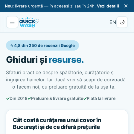
×
Nou:
livrare urgentă — în aceeași zi sau în 24h.
Vezi detalii
☰
🌙
EN
⭐ 4,8 din 250 de recenzii Google
Ghiduri și
resurse.
Sfaturi practice despre spălătorie, curățătorie și
îngrijirea hainelor. Iar dacă vrei să scapi de corvoadă
— o facem noi, cu preluare gratuită de la ușa ta.
✓
Din 2018
✓
Preluare & livrare gratuite
✓
Plată la livrare
Cât costă curățarea unui covor în
București și de ce diferă prețurile