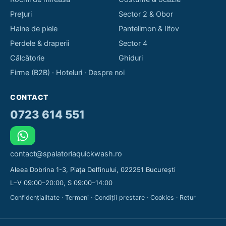
Prețuri
Sector 2 & Obor
Haine de piele
Pantelimon & Ilfov
Perdele & draperii
Sector 4
Călcătorie
Ghiduri
Firme (B2B)
·
Hoteluri
·
Despre noi
CONTACT
0723 614 551
contact@spalatoriaquickwash.ro
Aleea Dobrina 1-3, Piața Delfinului, 022251 București
L–V 09:00–20:00, S 09:00–14:00
Confidențialitate
·
Termeni
·
Condiții prestare
·
Cookies
·
Retur