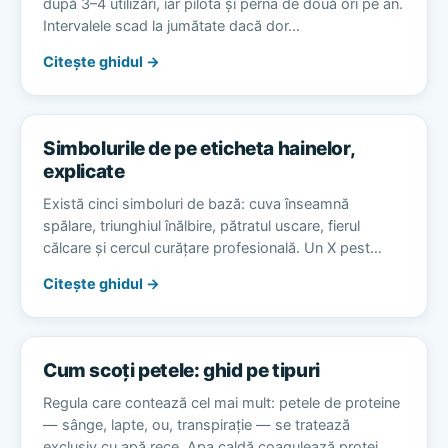
după 3–4 utilizări, iar pilota și perna de două ori pe an.
Intervalele scad la jumătate dacă dor…
Citește ghidul →
Simbolurile de pe eticheta hainelor,
explicate
Există cinci simboluri de bază: cuva înseamnă
spălare, triunghiul înălbire, pătratul uscare, fierul
călcare și cercul curățare profesională. Un X pest…
Citește ghidul →
Cum scoți petele: ghid pe tipuri
Regula care contează cel mai mult: petele de proteine
— sânge, lapte, ou, transpirație — se tratează
exclusiv cu apă rece. Apa caldă coagulează protei…