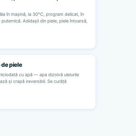
la în mașină, la 30°C, program delicat, în
 puternică. Adidașii din piele, piele întoarsă,
 de piele
niciodată cu apă — apa dizolvă uleiurile
ează și crapă ireversibil. Se curăță