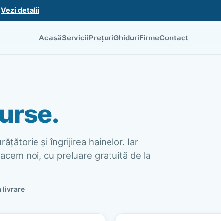
.
Vezi detalii
Acasă
Servicii
Prețuri
Ghiduri
Firme
Contact
urse.
ățătorie și îngrijirea hainelor. Iar
acem noi, cu preluare gratuită de la
a livrare