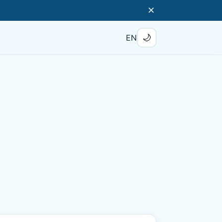
×
🌙
EN