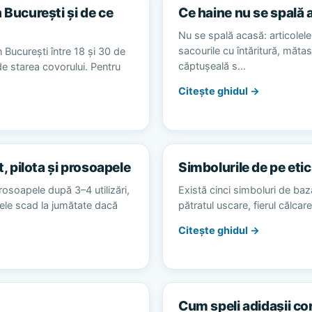
 București și de ce
Ce haine nu se spală 
Nu se spală acasă: articolele 
sacourile cu întăritură, măta
 București între 18 și 30 de
căptușeală s…
 de starea covorului. Pentru
Citește ghidul →
t, pilota și prosoapele
Simbolurile de pe etic
rosoapele după 3–4 utilizări,
Există cinci simboluri de baz
alele scad la jumătate dacă
pătratul uscare, fierul călca
Citește ghidul →
Cum speli adidașii co