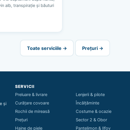
n alb, transpirație și băuturi
Toate serviciile →
Prețuri →
SERVICII
Preluare & livrare
Lenjerii & pilote
Curățare covoare
Încălțăminte
e și
Rochii de mireasă
Costume & ocazie
Prețuri
Sector 2 & Obor
Haine de piele
Pantelimon & Ilfov