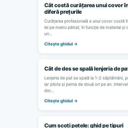
Cât costă curățarea unui covor în
diferă prețurile
Curățarea profesională a unui covor costă în
lei pe metru pătrat, în funcție de material și
un…
Citește ghidul →
Cât de des se spală lenjeria de pa
Lenjeria de pat se spală la 1–2 săptămâni, p
iar pilota și perna de două ori pe an. Interv
dor…
Citește ghidul →
Cum scoți petele: ghid pe tipuri