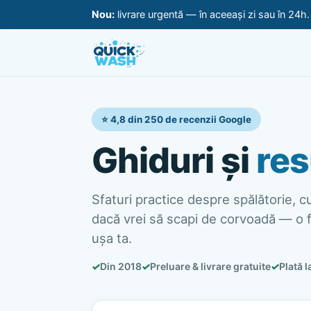
Nou:
livrare urgentă — în aceeași zi sau în 24h
⭐ 4,8 din 250 de recenzii Google
Ghiduri și
res
Sfaturi practice despre spălătorie, cur
dacă vrei să scapi de corvoadă — o f
ușa ta.
✓
Din 2018
✓
Preluare & livrare gratuite
✓
Plată l