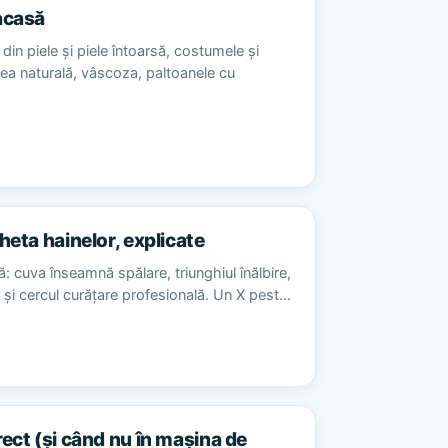
acasă
din piele și piele întoarsă, costumele și
sea naturală, vâscoza, paltoanele cu
heta hainelor, explicate
ă: cuva înseamnă spălare, triunghiul înălbire,
re și cercul curățare profesională. Un X pest…
rect (și când nu în mașina de