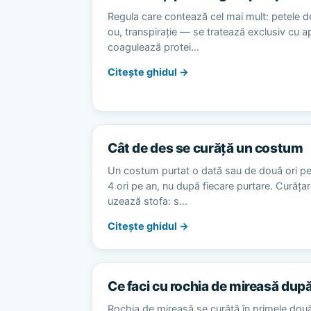
Regula care contează cel mai mult: petele d
ou, transpirație — se tratează exclusiv cu 
coagulează protei…
Citește ghidul →
Cât de des se curăță un costum
Un costum purtat o dată sau de două ori p
4 ori pe an, nu după fiecare purtare. Curăț
uzează stofa: s…
Citește ghidul →
Ce faci cu rochia de mireasă dup
Rochia de mireasă se curăță în primele dou