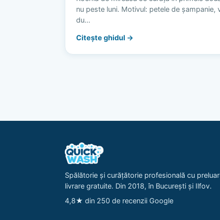
nu peste luni. Motivul: petele de șampanie, vi
du…
Citește ghidul →
Spălătorie și curățătorie profesională cu preluar
livrare gratuite. Din 2018, în București și Ilfov.
4,8★ din 250 de recenzii Google