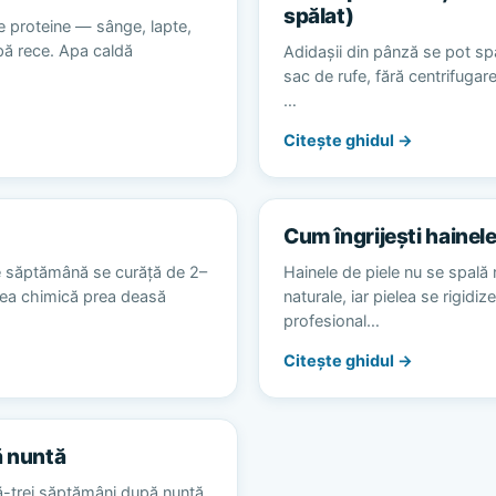
spălat)
e proteine — sânge, lapte,
apă rece. Apa caldă
Adidașii din pânză se pot spă
sac de rufe, fără centrifugare
…
Citește ghidul →
Cum îngrijești hainele
e săptămână se curăță de 2–
Hainele de piele nu se spală 
area chimică prea deasă
naturale, iar pielea se rigidiz
profesional…
Citește ghidul →
ă nuntă
ă-trei săptămâni după nuntă,