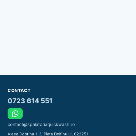
CONTACT
0723 614 551
contact@spalatoriaquickwash.ro
Aleea Dobrina 1-3, Piața Delfinului, 022251