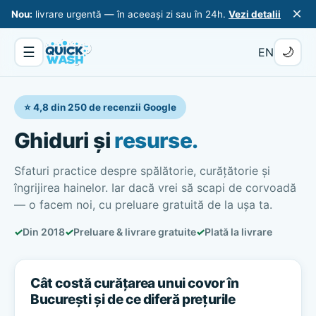
×
Nou:
livrare urgentă — în aceeași zi sau în 24h.
Vezi detalii
☰
🌙
EN
⭐ 4,8 din 250 de recenzii Google
Ghiduri și
resurse.
Sfaturi practice despre spălătorie, curățătorie și
îngrijirea hainelor. Iar dacă vrei să scapi de corvoadă
— o facem noi, cu preluare gratuită de la ușa ta.
✓
Din 2018
✓
Preluare & livrare gratuite
✓
Plată la livrare
Cât costă curățarea unui covor în
București și de ce diferă prețurile