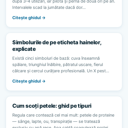
după 3–4 utilizări, iar pilota și perna de două ori pe an.
Intervalele scad la jumătate dacă dor…
Citește ghidul →
Simbolurile de pe eticheta hainelor,
explicate
Există cinci simboluri de bază: cuva înseamnă
spălare, triunghiul înălbire, pătratul uscare, fierul
călcare și cercul curățare profesională. Un X pest…
Citește ghidul →
Cum scoți petele: ghid pe tipuri
Regula care contează cel mai mult: petele de proteine
— sânge, lapte, ou, transpirație — se tratează
exclusiv cu apă rece. Apa caldă coagulează protei…