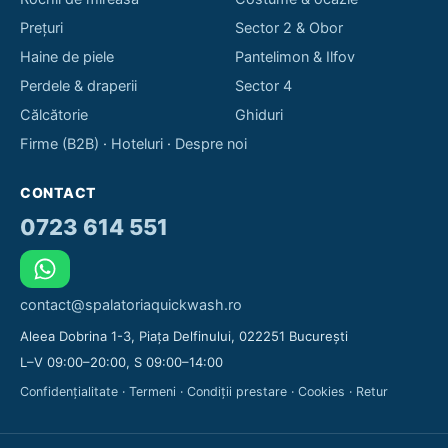
Prețuri
Sector 2 & Obor
Haine de piele
Pantelimon & Ilfov
Perdele & draperii
Sector 4
Călcătorie
Ghiduri
Firme (B2B)
·
Hoteluri
·
Despre noi
CONTACT
0723 614 551
contact@spalatoriaquickwash.ro
Aleea Dobrina 1-3, Piața Delfinului, 022251 București
L–V 09:00–20:00, S 09:00–14:00
Confidențialitate
·
Termeni
·
Condiții prestare
·
Cookies
·
Retur