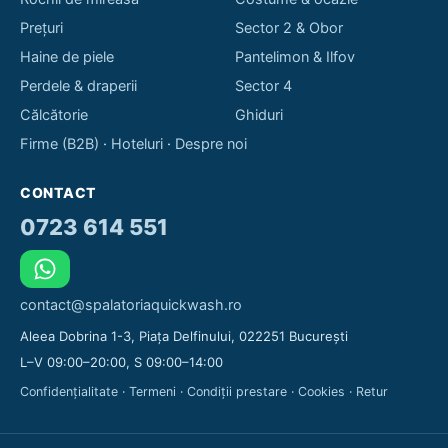
Prețuri
Sector 2 & Obor
Haine de piele
Pantelimon & Ilfov
Perdele & draperii
Sector 4
Călcătorie
Ghiduri
Firme (B2B)
·
Hoteluri
·
Despre noi
CONTACT
0723 614 551
contact@spalatoriaquickwash.ro
Aleea Dobrina 1-3, Piața Delfinului, 022251 București
L–V 09:00–20:00, S 09:00–14:00
Confidențialitate
·
Termeni
·
Condiții prestare
·
Cookies
·
Retur