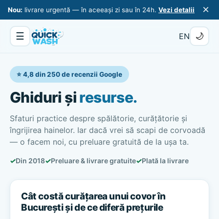
×
Nou:
livrare urgentă — în aceeași zi sau în 24h.
Vezi detalii
☰
🌙
EN
⭐ 4,8 din 250 de recenzii Google
Ghiduri și
resurse.
Sfaturi practice despre spălătorie, curățătorie și
îngrijirea hainelor. Iar dacă vrei să scapi de corvoadă
— o facem noi, cu preluare gratuită de la ușa ta.
✓
Din 2018
✓
Preluare & livrare gratuite
✓
Plată la livrare
Cât costă curățarea unui covor în
București și de ce diferă prețurile