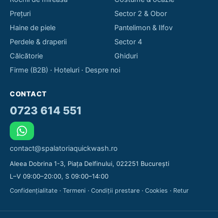
Prețuri
Sector 2 & Obor
Haine de piele
Pantelimon & Ilfov
Perdele & draperii
Sector 4
Călcătorie
Ghiduri
Firme (B2B)
·
Hoteluri
·
Despre noi
CONTACT
0723 614 551
contact@spalatoriaquickwash.ro
Aleea Dobrina 1-3, Piața Delfinului, 022251 București
L–V 09:00–20:00, S 09:00–14:00
Confidențialitate
·
Termeni
·
Condiții prestare
·
Cookies
·
Retur