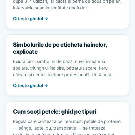
după 3–4 utilizări, iar pilota și perna de două ori pe an.
Intervalele scad la jumătate dacă dor…
Citește ghidul →
Simbolurile de pe eticheta hainelor,
explicate
Există cinci simboluri de bază: cuva înseamnă
spălare, triunghiul înălbire, pătratul uscare, fierul
călcare și cercul curățare profesională. Un X pest…
Citește ghidul →
Cum scoți petele: ghid pe tipuri
Regula care contează cel mai mult: petele de proteine
— sânge, lapte, ou, transpirație — se tratează
exclusiv cu apă rece. Apa caldă coagulează protei…