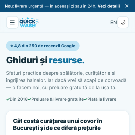
×
Nou:
livrare urgentă — în aceeași zi sau în 24h.
Vezi detalii
☰
🌙
EN
⭐ 4,8 din 250 de recenzii Google
Ghiduri și
resurse.
Sfaturi practice despre spălătorie, curățătorie și
îngrijirea hainelor. Iar dacă vrei să scapi de corvoadă
— o facem noi, cu preluare gratuită de la ușa ta.
✓
Din 2018
✓
Preluare & livrare gratuite
✓
Plată la livrare
Cât costă curățarea unui covor în
București și de ce diferă prețurile