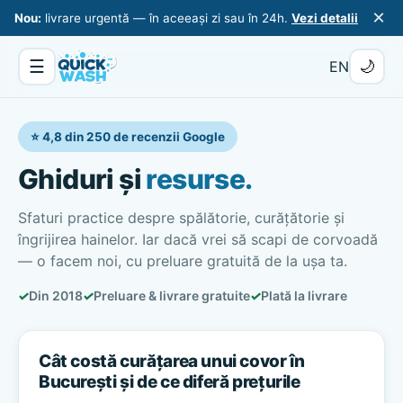
×
Nou:
livrare urgentă — în aceeași zi sau în 24h.
Vezi detalii
☰
🌙
EN
⭐ 4,8 din 250 de recenzii Google
Ghiduri și
resurse.
Sfaturi practice despre spălătorie, curățătorie și
îngrijirea hainelor. Iar dacă vrei să scapi de corvoadă
— o facem noi, cu preluare gratuită de la ușa ta.
✓
Din 2018
✓
Preluare & livrare gratuite
✓
Plată la livrare
Cât costă curățarea unui covor în
București și de ce diferă prețurile