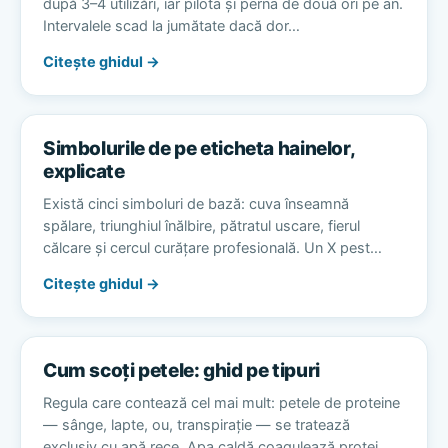
după 3–4 utilizări, iar pilota și perna de două ori pe an.
Intervalele scad la jumătate dacă dor…
Citește ghidul →
Simbolurile de pe eticheta hainelor,
explicate
Există cinci simboluri de bază: cuva înseamnă
spălare, triunghiul înălbire, pătratul uscare, fierul
călcare și cercul curățare profesională. Un X pest…
Citește ghidul →
Cum scoți petele: ghid pe tipuri
Regula care contează cel mai mult: petele de proteine
— sânge, lapte, ou, transpirație — se tratează
exclusiv cu apă rece. Apa caldă coagulează protei…