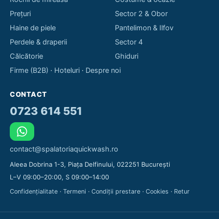
Prețuri
Sector 2 & Obor
Haine de piele
Pantelimon & Ilfov
Perdele & draperii
Sector 4
Călcătorie
Ghiduri
Firme (B2B)
·
Hoteluri
·
Despre noi
CONTACT
0723 614 551
contact@spalatoriaquickwash.ro
Aleea Dobrina 1-3, Piața Delfinului, 022251 București
L–V 09:00–20:00, S 09:00–14:00
Confidențialitate
·
Termeni
·
Condiții prestare
·
Cookies
·
Retur