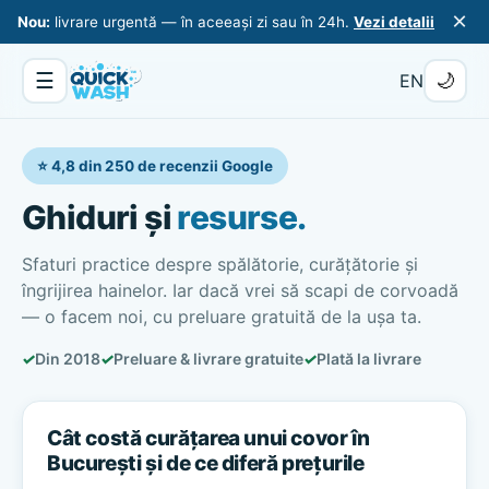
×
Nou:
livrare urgentă — în aceeași zi sau în 24h.
Vezi detalii
☰
🌙
EN
⭐ 4,8 din 250 de recenzii Google
Ghiduri și
resurse.
Sfaturi practice despre spălătorie, curățătorie și
îngrijirea hainelor. Iar dacă vrei să scapi de corvoadă
— o facem noi, cu preluare gratuită de la ușa ta.
✓
Din 2018
✓
Preluare & livrare gratuite
✓
Plată la livrare
Cât costă curățarea unui covor în
București și de ce diferă prețurile