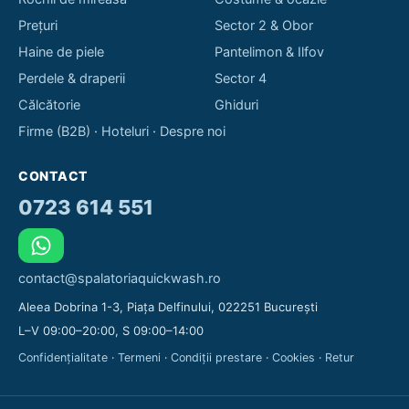
Prețuri
Sector 2 & Obor
Haine de piele
Pantelimon & Ilfov
Perdele & draperii
Sector 4
Călcătorie
Ghiduri
Firme (B2B)
·
Hoteluri
·
Despre noi
CONTACT
0723 614 551
contact@spalatoriaquickwash.ro
Aleea Dobrina 1-3, Piața Delfinului, 022251 București
L–V 09:00–20:00, S 09:00–14:00
Confidențialitate
·
Termeni
·
Condiții prestare
·
Cookies
·
Retur