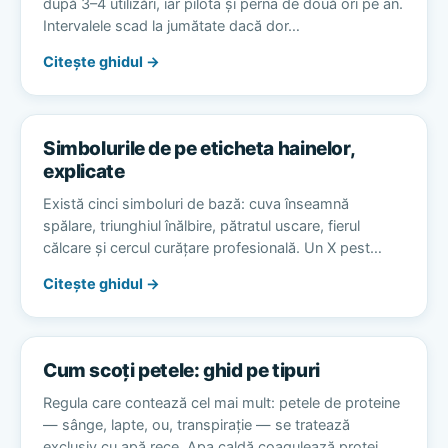
după 3–4 utilizări, iar pilota și perna de două ori pe an.
Intervalele scad la jumătate dacă dor…
Citește ghidul →
Simbolurile de pe eticheta hainelor,
explicate
Există cinci simboluri de bază: cuva înseamnă
spălare, triunghiul înălbire, pătratul uscare, fierul
călcare și cercul curățare profesională. Un X pest…
Citește ghidul →
Cum scoți petele: ghid pe tipuri
Regula care contează cel mai mult: petele de proteine
— sânge, lapte, ou, transpirație — se tratează
exclusiv cu apă rece. Apa caldă coagulează protei…