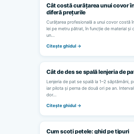
Cât costă curățarea unui covor în
diferă prețurile
Curățarea profesională a unui covor costă în
lei pe metru pătrat, în funcție de material și
un…
Citește ghidul →
Cât de des se spală lenjeria de pa
Lenjeria de pat se spală la 1–2 săptămâni, p
iar pilota și perna de două ori pe an. Interv
dor…
Citește ghidul →
Cum scoți petele: ghid pe tipuri