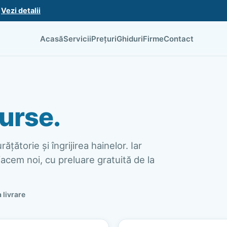
.
Vezi detalii
Acasă
Servicii
Prețuri
Ghiduri
Firme
Contact
urse.
ățătorie și îngrijirea hainelor. Iar
acem noi, cu preluare gratuită de la
a livrare