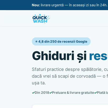
Nou:
livrare urgentă — în aceeași zi sau în 24h
⭐ 4,8 din 250 de recenzii Google
Ghiduri și
res
Sfaturi practice despre spălătorie, cur
dacă vrei să scapi de corvoadă — o f
ușa ta.
✓
Din 2018
✓
Preluare & livrare gratuite
✓
Plată l