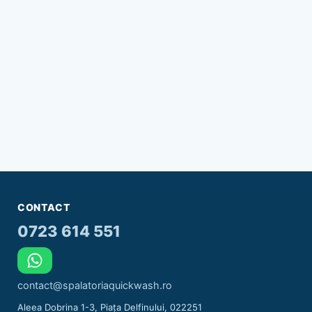
CONTACT
0723 614 551
contact@spalatoriaquickwash.ro
Aleea Dobrina 1-3, Piața Delfinului, 022251