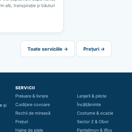
n alb, transpirație și băuturi
Toate serviciile →
Prețuri →
SERVICII
Preluare & livrare
Lenjerii & pilote
Curățare covoare
Încălțăminte
e și
Rochii de mireasă
Costume & ocazie
Prețuri
Sector 2 & Obor
Haine de piele
Pantelimon & Ilfov