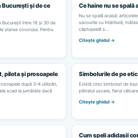
 București și de ce
Ce haine nu se spală 
Nu se spală acasă: articolele 
sacourile cu întăritură, măta
 București între 18 și 30 de
căptușeală s…
 de starea covorului. Pentru
Citește ghidul →
t, pilota și prosoapele
Simbolurile de pe etic
rosoapele după 3–4 utilizări,
Există cinci simboluri de baz
alele scad la jumătate dacă
pătratul uscare, fierul călca
Citește ghidul →
Cum speli adidașii co