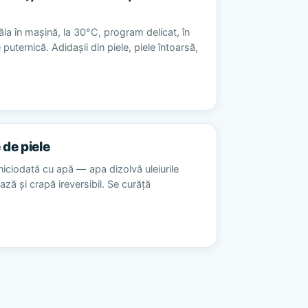
la în mașină, la 30°C, program delicat, în
 puternică. Adidașii din piele, piele întoarsă,
 de piele
niciodată cu apă — apa dizolvă uleiurile
ează și crapă ireversibil. Se curăță