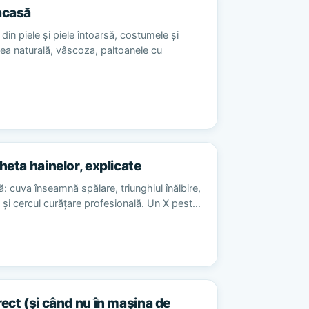
acasă
din piele și piele întoarsă, costumele și
sea naturală, vâscoza, paltoanele cu
heta hainelor, explicate
ă: cuva înseamnă spălare, triunghiul înălbire,
re și cercul curățare profesională. Un X pest…
rect (și când nu în mașina de