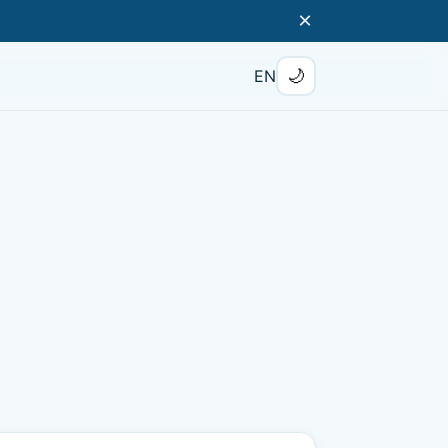
×
🌙
EN