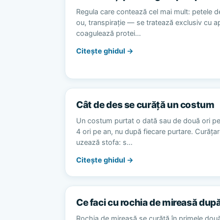
Regula care contează cel mai mult: petele d
ou, transpirație — se tratează exclusiv cu 
coagulează protei…
Citește ghidul →
Cât de des se curăță un costum
Un costum purtat o dată sau de două ori p
4 ori pe an, nu după fiecare purtare. Curăț
uzează stofa: s…
Citește ghidul →
Ce faci cu rochia de mireasă dup
Rochia de mireasă se curăță în primele dou