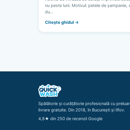
nu peste luni. Motivul: petele de șampanie, vi
du…
Citește ghidul →
Spălătorie și curățătorie profesională cu preluar
livrare gratuite. Din 2018, în București și Ilfov.
4,8★ din 250 de recenzii Google