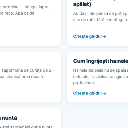
spălat)
e proteine — sânge, lapte,
apă rece. Apa caldă
Adidașii din pânză se pot spă
sac de rufe, fără centrifugare
…
Citește ghidul →
Cum îngrijești hainele
e săptămână se curăță de 2–
Hainele de piele nu se spală 
area chimică prea deasă
naturale, iar pielea se rigidiz
profesional…
Citește ghidul →
ă nuntă
ă-trei săptămâni după nuntă,