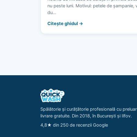
nu peste luni. Motivul: petele de șampanie, vi
du…
Citește ghidul →
Spălătorie și curățătorie profesională cu preluar
livrare gratuite. Din 2018, în București și Ilfov.
4,8★ din 250 de recenzii Google