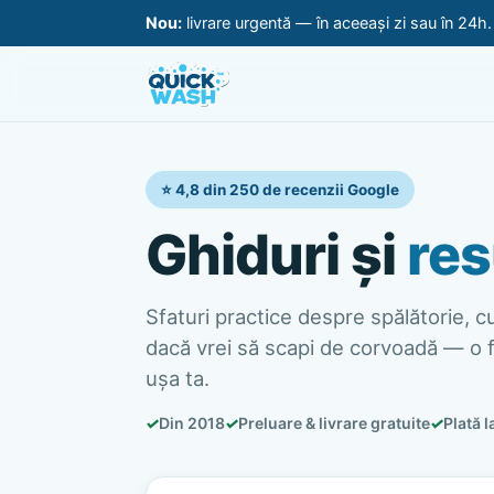
Nou:
livrare urgentă — în aceeași zi sau în 24h
⭐ 4,8 din 250 de recenzii Google
Ghiduri și
res
Sfaturi practice despre spălătorie, cur
dacă vrei să scapi de corvoadă — o f
ușa ta.
✓
Din 2018
✓
Preluare & livrare gratuite
✓
Plată l