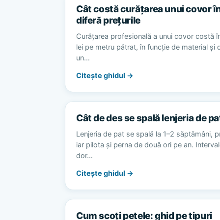
Cât costă curățarea unui covor în
diferă prețurile
Curățarea profesională a unui covor costă în
lei pe metru pătrat, în funcție de material și
un…
Citește ghidul →
Cât de des se spală lenjeria de pa
Lenjeria de pat se spală la 1–2 săptămâni, p
iar pilota și perna de două ori pe an. Interv
dor…
Citește ghidul →
Cum scoți petele: ghid pe tipuri