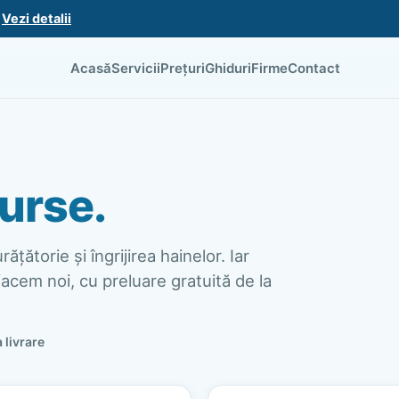
.
Vezi detalii
Acasă
Servicii
Prețuri
Ghiduri
Firme
Contact
urse.
ățătorie și îngrijirea hainelor. Iar
acem noi, cu preluare gratuită de la
a livrare