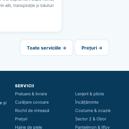
n alb, transpirație și băuturi
Toate serviciile →
Prețuri →
SERVICII
Preluare & livrare
Lenjerii & pilote
Curățare covoare
Încălțăminte
e și
Rochii de mireasă
Costume & ocazie
Prețuri
Sector 2 & Obor
Haine de piele
Pantelimon & Ilfov