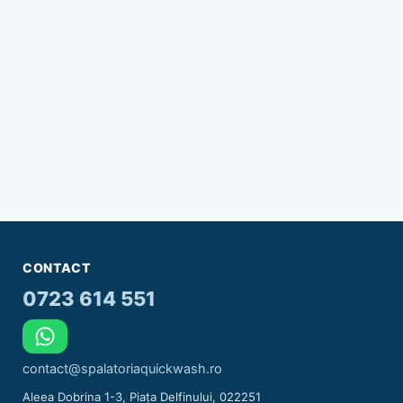
CONTACT
0723 614 551
contact@spalatoriaquickwash.ro
Aleea Dobrina 1-3, Piața Delfinului, 022251