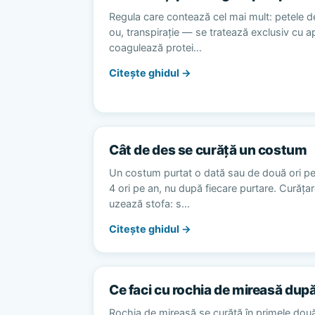
Regula care contează cel mai mult: petele d
ou, transpirație — se tratează exclusiv cu 
coagulează protei…
Citește ghidul →
Cât de des se curăță un costum
Un costum purtat o dată sau de două ori p
4 ori pe an, nu după fiecare purtare. Curăț
uzează stofa: s…
Citește ghidul →
Ce faci cu rochia de mireasă dup
Rochia de mireasă se curăță în primele dou