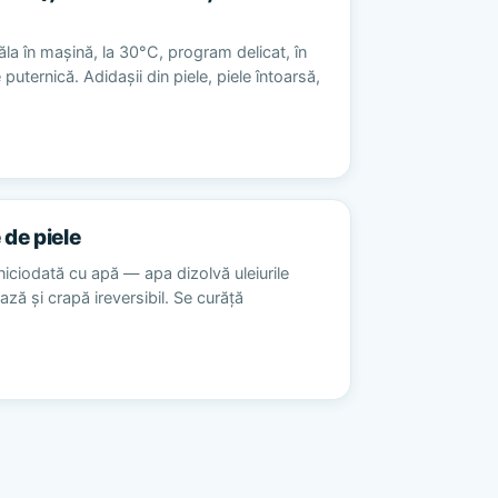
la în mașină, la 30°C, program delicat, în
 puternică. Adidașii din piele, piele întoarsă,
 de piele
niciodată cu apă — apa dizolvă uleiurile
ează și crapă ireversibil. Se curăță