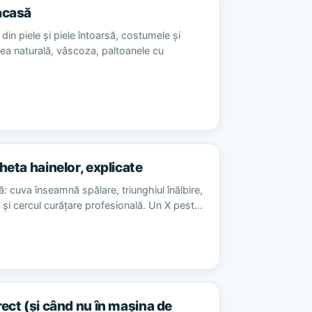
acasă
din piele și piele întoarsă, costumele și
sea naturală, vâscoza, paltoanele cu
heta hainelor, explicate
ă: cuva înseamnă spălare, triunghiul înălbire,
re și cercul curățare profesională. Un X pest…
rect (și când nu în mașina de