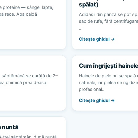
spălat)
e proteine — sânge, lapte,
apă rece. Apa caldă
Adidașii din pânză se pot spă
sac de rufe, fără centrifugare
…
Citește ghidul →
Cum îngrijești hainele
e săptămână se curăță de 2–
Hainele de piele nu se spală 
area chimică prea deasă
naturale, iar pielea se rigidiz
profesional…
Citește ghidul →
ă nuntă
ă-trei săptămâni după nuntă,