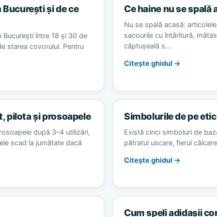
 București și de ce
Ce haine nu se spală 
Nu se spală acasă: articolele 
sacourile cu întăritură, măta
 București între 18 și 30 de
căptușeală s…
 de starea covorului. Pentru
Citește ghidul →
t, pilota și prosoapele
Simbolurile de pe etic
rosoapele după 3–4 utilizări,
Există cinci simboluri de baz
alele scad la jumătate dacă
pătratul uscare, fierul călca
Citește ghidul →
Cum speli adidașii co