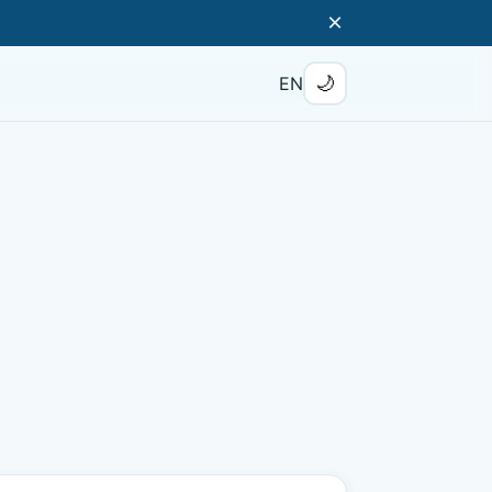
×
🌙
EN