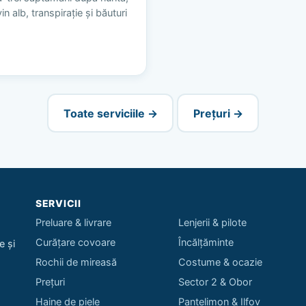
n alb, transpirație și băuturi
Toate serviciile →
Prețuri →
SERVICII
Preluare & livrare
Lenjerii & pilote
Curățare covoare
Încălțăminte
e și
Rochii de mireasă
Costume & ocazie
Prețuri
Sector 2 & Obor
Haine de piele
Pantelimon & Ilfov