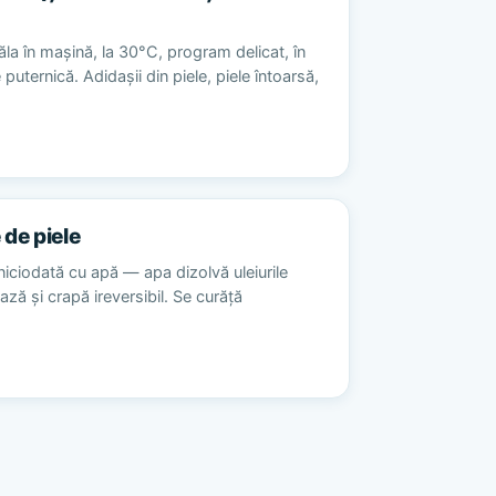
la în mașină, la 30°C, program delicat, în
 puternică. Adidașii din piele, piele întoarsă,
 de piele
niciodată cu apă — apa dizolvă uleiurile
ează și crapă ireversibil. Se curăță