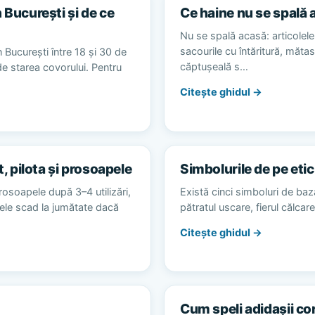
 București și de ce
Ce haine nu se spală 
Nu se spală acasă: articolele 
sacourile cu întăritură, măta
 București între 18 și 30 de
căptușeală s…
 de starea covorului. Pentru
Citește ghidul →
t, pilota și prosoapele
Simbolurile de pe etic
rosoapele după 3–4 utilizări,
Există cinci simboluri de baz
alele scad la jumătate dacă
pătratul uscare, fierul călca
Citește ghidul →
Cum speli adidașii co