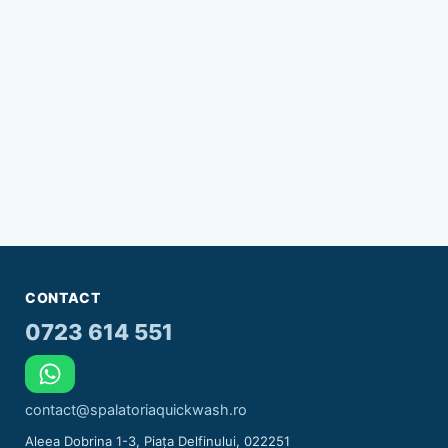
CONTACT
0723 614 551
contact@spalatoriaquickwash.ro
Aleea Dobrina 1-3, Piața Delfinului, 022251