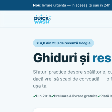
Nou:
livrare urgentă — în aceeași zi sau în 24h
⭐ 4,8 din 250 de recenzii Google
Ghiduri și
res
Sfaturi practice despre spălătorie, cur
dacă vrei să scapi de corvoadă — o f
ușa ta.
✓
Din 2018
✓
Preluare & livrare gratuite
✓
Plată l