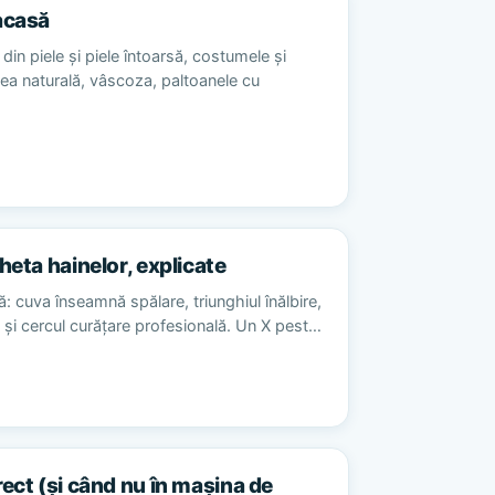
acasă
din piele și piele întoarsă, costumele și
sea naturală, vâscoza, paltoanele cu
heta hainelor, explicate
ă: cuva înseamnă spălare, triunghiul înălbire,
re și cercul curățare profesională. Un X pest…
rect (și când nu în mașina de