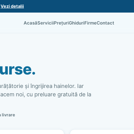
.
Vezi detalii
Acasă
Servicii
Prețuri
Ghiduri
Firme
Contact
urse.
ățătorie și îngrijirea hainelor. Iar
acem noi, cu preluare gratuită de la
a livrare