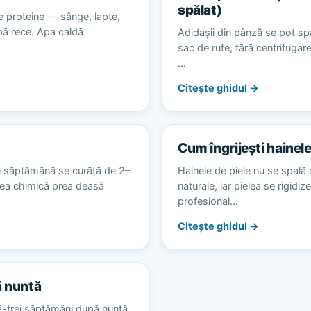
spălat)
e proteine — sânge, lapte,
apă rece. Apa caldă
Adidașii din pânză se pot spă
sac de rufe, fără centrifugare
…
Citește ghidul →
Cum îngrijești hainele
e săptămână se curăță de 2–
Hainele de piele nu se spală 
area chimică prea deasă
naturale, iar pielea se rigidiz
profesional…
Citește ghidul →
ă nuntă
ă-trei săptămâni după nuntă,