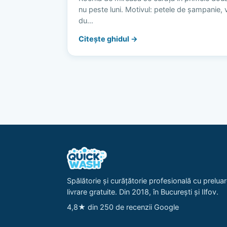
nu peste luni. Motivul: petele de șampanie, vi
du…
Citește ghidul →
Spălătorie și curățătorie profesională cu preluar
livrare gratuite. Din 2018, în București și Ilfov.
4,8★ din 250 de recenzii Google