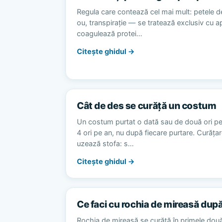
Regula care contează cel mai mult: petele d
ou, transpirație — se tratează exclusiv cu 
coagulează protei…
Citește ghidul →
Cât de des se curăță un costum
Un costum purtat o dată sau de două ori p
4 ori pe an, nu după fiecare purtare. Curăț
uzează stofa: s…
Citește ghidul →
Ce faci cu rochia de mireasă dup
Rochia de mireasă se curăță în primele dou