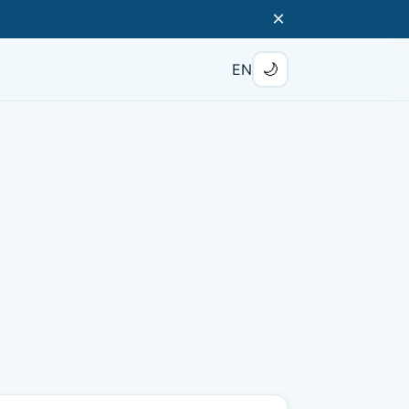
×
🌙
EN