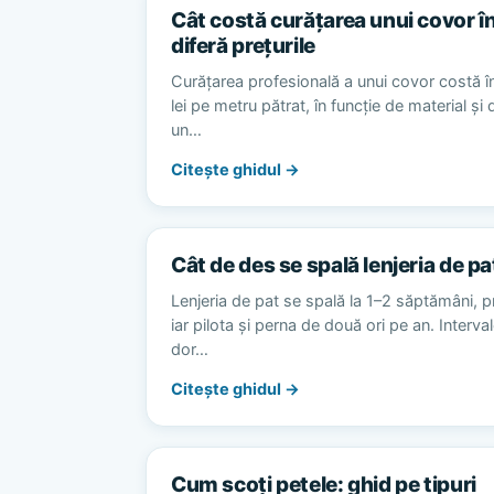
Cât costă curățarea unui covor în
diferă prețurile
Curățarea profesională a unui covor costă în
lei pe metru pătrat, în funcție de material și
un…
Citește ghidul →
Cât de des se spală lenjeria de pa
Lenjeria de pat se spală la 1–2 săptămâni, p
iar pilota și perna de două ori pe an. Interv
dor…
Citește ghidul →
Cum scoți petele: ghid pe tipuri