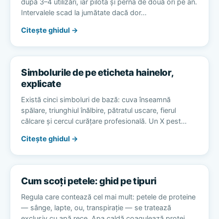
după 3–4 utilizări, iar pilota și perna de două ori pe an.
Intervalele scad la jumătate dacă dor…
Citește ghidul →
Simbolurile de pe eticheta hainelor,
explicate
Există cinci simboluri de bază: cuva înseamnă
spălare, triunghiul înălbire, pătratul uscare, fierul
călcare și cercul curățare profesională. Un X pest…
Citește ghidul →
Cum scoți petele: ghid pe tipuri
Regula care contează cel mai mult: petele de proteine
— sânge, lapte, ou, transpirație — se tratează
exclusiv cu apă rece. Apa caldă coagulează protei…