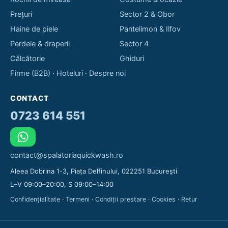
Prețuri
Sector 2 & Obor
Haine de piele
Pantelimon & Ilfov
Perdele & draperii
Sector 4
Călcătorie
Ghiduri
Firme (B2B)
·
Hoteluri
·
Despre noi
CONTACT
0723 614 551
contact@spalatoriaquickwash.ro
Aleea Dobrina 1-3, Piața Delfinului, 022251 București
L–V 09:00–20:00, S 09:00–14:00
Confidențialitate
·
Termeni
·
Condiții prestare
·
Cookies
·
Retur