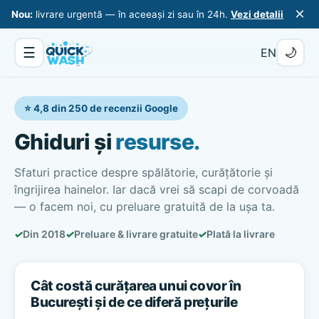
×
Nou:
livrare urgentă — în aceeași zi sau în 24h.
Vezi detalii
☰
🌙
EN
⭐ 4,8 din 250 de recenzii Google
Ghiduri și
resurse.
Sfaturi practice despre spălătorie, curățătorie și
îngrijirea hainelor. Iar dacă vrei să scapi de corvoadă
— o facem noi, cu preluare gratuită de la ușa ta.
✓
Din 2018
✓
Preluare & livrare gratuite
✓
Plată la livrare
Cât costă curățarea unui covor în
București și de ce diferă prețurile