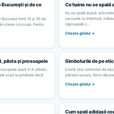
 București și de ce
Ce haine nu se spală 
Nu se spală acasă: articolele 
sacourile cu întăritură, măta
 București între 18 și 30 de
căptușeală s…
 de starea covorului. Pentru
Citește ghidul →
t, pilota și prosoapele
Simbolurile de pe etic
rosoapele după 3–4 utilizări,
Există cinci simboluri de baz
alele scad la jumătate dacă
pătratul uscare, fierul călca
Citește ghidul →
Cum speli adidașii co