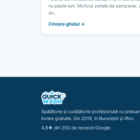
nu peste luni. Motivul: petele de șampanie, vi
du…
Citește ghidul →
Spălătorie și curățătorie profesională cu preluar
livrare gratuite. Din 2018, în București și Ilfov.
4,8★ din 250 de recenzii Google