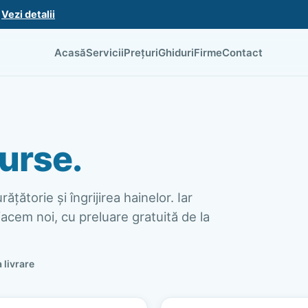
.
Vezi detalii
Acasă
Servicii
Prețuri
Ghiduri
Firme
Contact
urse.
ățătorie și îngrijirea hainelor. Iar
acem noi, cu preluare gratuită de la
a livrare