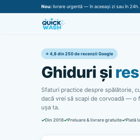
Nou:
livrare urgentă — în aceeași zi sau în 24h
⭐ 4,8 din 250 de recenzii Google
Ghiduri și
res
Sfaturi practice despre spălătorie, cur
dacă vrei să scapi de corvoadă — o f
ușa ta.
✓
Din 2018
✓
Preluare & livrare gratuite
✓
Plată l