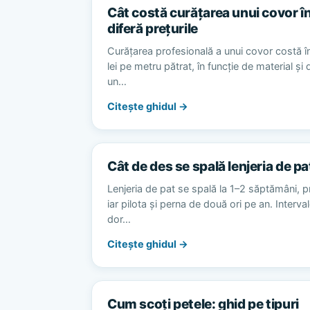
Cât costă curățarea unui covor în
diferă prețurile
Curățarea profesională a unui covor costă în
lei pe metru pătrat, în funcție de material și
un…
Citește ghidul →
Cât de des se spală lenjeria de pa
Lenjeria de pat se spală la 1–2 săptămâni, p
iar pilota și perna de două ori pe an. Interv
dor…
Citește ghidul →
Cum scoți petele: ghid pe tipuri