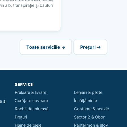
n alb, transpirație și băuturi
Toate serviciile →
Prețuri →
SERVICII
Preluare & livrare
Lenjerii & pilote
Curățare covoare
Încălțăminte
e și
Rochii de mireasă
Costume & ocazie
Prețuri
Sector 2 & Obor
Haine de piele
Pantelimon & Ilfov