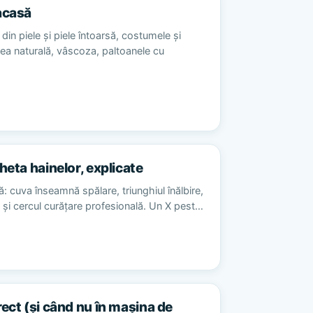
acasă
din piele și piele întoarsă, costumele și
sea naturală, vâscoza, paltoanele cu
heta hainelor, explicate
ă: cuva înseamnă spălare, triunghiul înălbire,
re și cercul curățare profesională. Un X pest…
rect (și când nu în mașina de