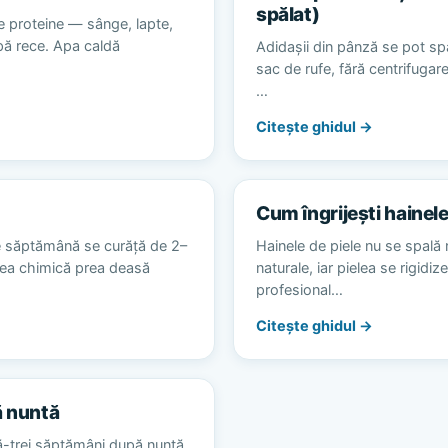
spălat)
e proteine — sânge, lapte,
apă rece. Apa caldă
Adidașii din pânză se pot spă
sac de rufe, fără centrifugare
…
Citește ghidul →
Cum îngrijești hainele
e săptămână se curăță de 2–
Hainele de piele nu se spală 
area chimică prea deasă
naturale, iar pielea se rigidiz
profesional…
Citește ghidul →
ă nuntă
ă-trei săptămâni după nuntă,