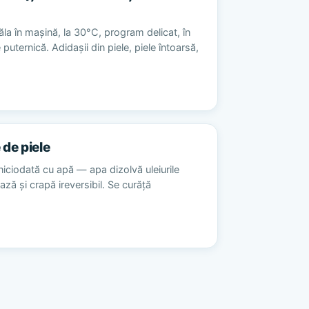
la în mașină, la 30°C, program delicat, în
 puternică. Adidașii din piele, piele întoarsă,
 de piele
niciodată cu apă — apa dizolvă uleiurile
ează și crapă ireversibil. Se curăță