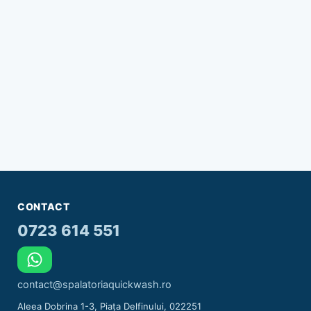
CONTACT
0723 614 551
contact@spalatoriaquickwash.ro
Aleea Dobrina 1-3, Piața Delfinului, 022251