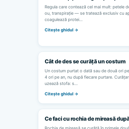
Regula care contează cel mai mult: petele d
ou, transpirație — se tratează exclusiv cu 
coagulează protei…
Citește ghidul →
Cât de des se curăță un costum
Un costum purtat o dată sau de două ori p
4 ori pe an, nu după fiecare purtare. Curăț
uzează stofa: s…
Citește ghidul →
Ce faci cu rochia de mireasă dup
Rochia de mireasă se curăță în primele dou