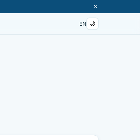
×
🌙
EN