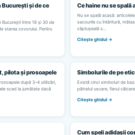
 București și de ce
Ce haine nu se spală 
Nu se spală acasă: articolele 
sacourile cu întăritură, măta
 București între 18 și 30 de
căptușeală s…
 de starea covorului. Pentru
Citește ghidul →
t, pilota și prosoapele
Simbolurile de pe etic
rosoapele după 3–4 utilizări,
Există cinci simboluri de baz
alele scad la jumătate dacă
pătratul uscare, fierul călca
Citește ghidul →
Cum speli adidașii co