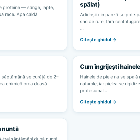
spălat)
e proteine — sânge, lapte,
apă rece. Apa caldă
Adidașii din pânză se pot spă
sac de rufe, fără centrifugare
…
Citește ghidul →
Cum îngrijești hainele
e săptămână se curăță de 2–
Hainele de piele nu se spală 
area chimică prea deasă
naturale, iar pielea se rigidiz
profesional…
Citește ghidul →
ă nuntă
ă-trei săptămâni după nuntă,