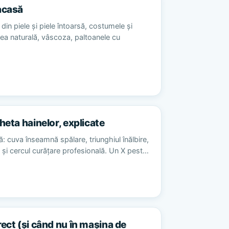
acasă
din piele și piele întoarsă, costumele și
sea naturală, vâscoza, paltoanele cu
heta hainelor, explicate
ă: cuva înseamnă spălare, triunghiul înălbire,
re și cercul curățare profesională. Un X pest…
rect (și când nu în mașina de