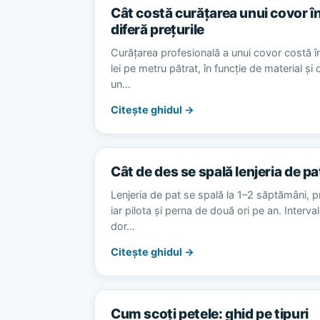
Cât costă curățarea unui covor în
diferă prețurile
Curățarea profesională a unui covor costă în
lei pe metru pătrat, în funcție de material și
un…
Citește ghidul →
Cât de des se spală lenjeria de pa
Lenjeria de pat se spală la 1–2 săptămâni, p
iar pilota și perna de două ori pe an. Interv
dor…
Citește ghidul →
Cum scoți petele: ghid pe tipuri