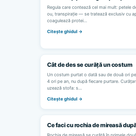
Regula care contează cel mai mult: petele d
ou, transpirație — se tratează exclusiv cu 
coagulează protei…
Citește ghidul →
Cât de des se curăță un costum
Un costum purtat o dată sau de două ori p
4 ori pe an, nu după fiecare purtare. Curăț
uzează stofa: s…
Citește ghidul →
Ce faci cu rochia de mireasă dup
Rochia de mireasă se curăță în primele dou