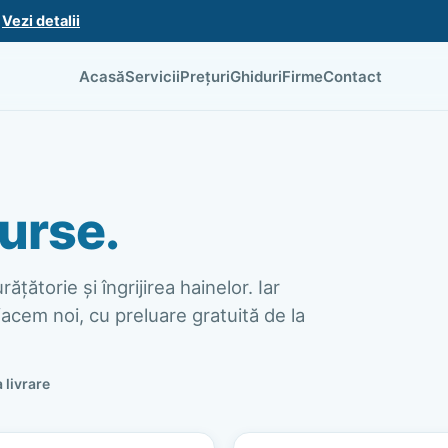
.
Vezi detalii
Acasă
Servicii
Prețuri
Ghiduri
Firme
Contact
urse.
ățătorie și îngrijirea hainelor. Iar
acem noi, cu preluare gratuită de la
a livrare