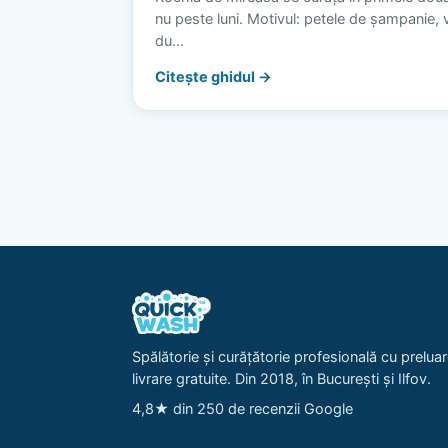
nu peste luni. Motivul: petele de șampanie, vi
du…
Citește ghidul →
Spălătorie și curățătorie profesională cu preluar
livrare gratuite. Din 2018, în București și Ilfov.
4,8★ din 250 de recenzii Google