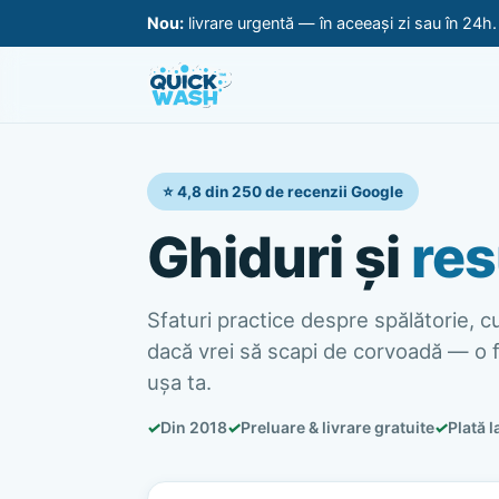
Nou:
livrare urgentă — în aceeași zi sau în 24h
⭐ 4,8 din 250 de recenzii Google
Ghiduri și
res
Sfaturi practice despre spălătorie, cur
dacă vrei să scapi de corvoadă — o f
ușa ta.
✓
Din 2018
✓
Preluare & livrare gratuite
✓
Plată l