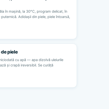
la în mașină, la 30°C, program delicat, în
 puternică. Adidașii din piele, piele întoarsă,
 de piele
niciodată cu apă — apa dizolvă uleiurile
ează și crapă ireversibil. Se curăță