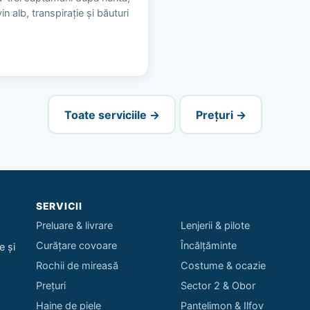
n alb, transpirație și băuturi
Toate serviciile →
Prețuri →
SERVICII
Preluare & livrare
Lenjerii & pilote
Curățare covoare
Încălțăminte
e și
Rochii de mireasă
Costume & ocazie
Prețuri
Sector 2 & Obor
Haine de piele
Pantelimon & Ilfov