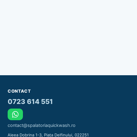
CONTACT
0723 614 551
contact@spalatoriaquickwash.ro
Aleea Dobrina 1-3, Piața Delfinului, 022251