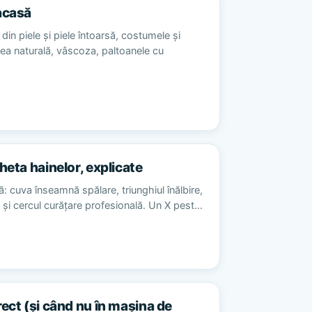
acasă
din piele și piele întoarsă, costumele și
sea naturală, vâscoza, paltoanele cu
heta hainelor, explicate
ă: cuva înseamnă spălare, triunghiul înălbire,
re și cercul curățare profesională. Un X pest…
rect (și când nu în mașina de