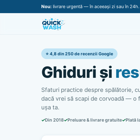
Nou:
livrare urgentă — în aceeași zi sau în 24h
⭐ 4,8 din 250 de recenzii Google
Ghiduri și
res
Sfaturi practice despre spălătorie, cur
dacă vrei să scapi de corvoadă — o f
ușa ta.
✓
Din 2018
✓
Preluare & livrare gratuite
✓
Plată l