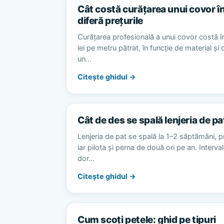
Cât costă curățarea unui covor în
diferă prețurile
Curățarea profesională a unui covor costă în
lei pe metru pătrat, în funcție de material și
un…
Citește ghidul →
Cât de des se spală lenjeria de pa
Lenjeria de pat se spală la 1–2 săptămâni, p
iar pilota și perna de două ori pe an. Interv
dor…
Citește ghidul →
Cum scoți petele: ghid pe tipuri