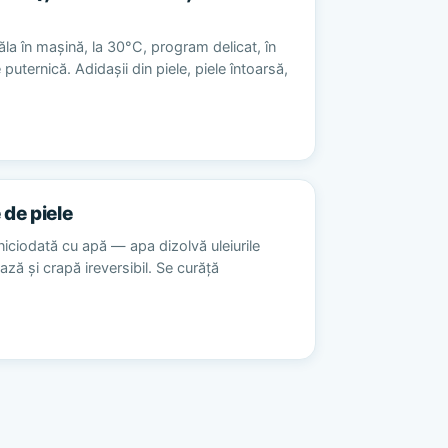
la în mașină, la 30°C, program delicat, în
 puternică. Adidașii din piele, piele întoarsă,
 de piele
niciodată cu apă — apa dizolvă uleiurile
ează și crapă ireversibil. Se curăță