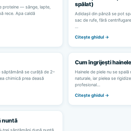
spălat)
e proteine — sânge, lapte,
apă rece. Apa caldă
Adidașii din pânză se pot spă
sac de rufe, fără centrifugare
…
Citește ghidul →
Cum îngrijești hainele
e săptămână se curăță de 2–
Hainele de piele nu se spală 
area chimică prea deasă
naturale, iar pielea se rigidiz
profesional…
Citește ghidul →
ă nuntă
ă-trei săptămâni după nuntă,