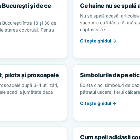
 București și de ce
Ce haine nu se spală 
Nu se spală acasă: articolele 
sacourile cu întăritură, măta
 București între 18 și 30 de
căptușeală s…
 de starea covorului. Pentru
Citește ghidul →
t, pilota și prosoapele
Simbolurile de pe etic
rosoapele după 3–4 utilizări,
Există cinci simboluri de baz
alele scad la jumătate dacă
pătratul uscare, fierul călca
Citește ghidul →
Cum speli adidașii co