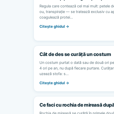
Regula care contează cel mai mult: petele d
ou, transpirație — se tratează exclusiv cu 
coagulează protei…
Citește ghidul →
Cât de des se curăță un costum
Un costum purtat o dată sau de două ori p
4 ori pe an, nu după fiecare purtare. Curăț
uzează stofa: s…
Citește ghidul →
Ce faci cu rochia de mireasă dup
Rochia de mireasă se curăță în primele dou