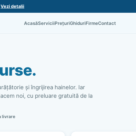
.
Vezi detalii
Acasă
Servicii
Prețuri
Ghiduri
Firme
Contact
urse.
ățătorie și îngrijirea hainelor. Iar
acem noi, cu preluare gratuită de la
a livrare