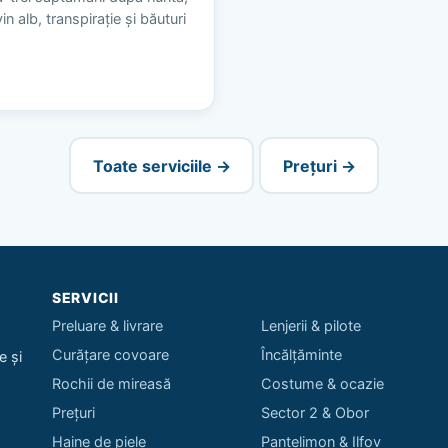
n alb, transpirație și băuturi
Toate serviciile →
Prețuri →
SERVICII
Preluare & livrare
Lenjerii & pilote
Curățare covoare
Încălțăminte
e și
Rochii de mireasă
Costume & ocazie
Prețuri
Sector 2 & Obor
Haine de piele
Pantelimon & Ilfov