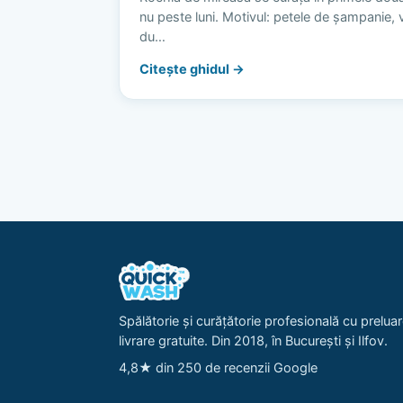
nu peste luni. Motivul: petele de șampanie, vi
du…
Citește ghidul →
Spălătorie și curățătorie profesională cu preluar
livrare gratuite. Din 2018, în București și Ilfov.
4,8★ din 250 de recenzii Google