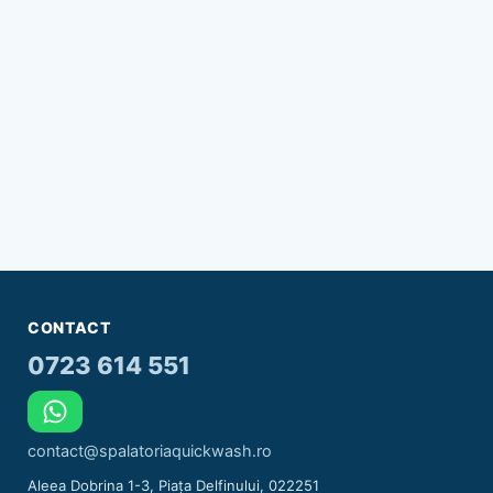
CONTACT
0723 614 551
contact@spalatoriaquickwash.ro
Aleea Dobrina 1-3, Piața Delfinului, 022251