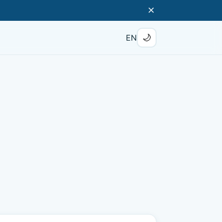
×
🌙
EN