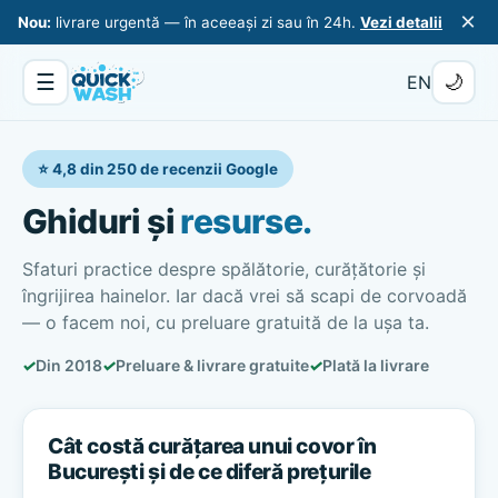
×
Nou:
livrare urgentă — în aceeași zi sau în 24h.
Vezi detalii
☰
🌙
EN
⭐ 4,8 din 250 de recenzii Google
Ghiduri și
resurse.
Sfaturi practice despre spălătorie, curățătorie și
îngrijirea hainelor. Iar dacă vrei să scapi de corvoadă
— o facem noi, cu preluare gratuită de la ușa ta.
✓
Din 2018
✓
Preluare & livrare gratuite
✓
Plată la livrare
Cât costă curățarea unui covor în
București și de ce diferă prețurile