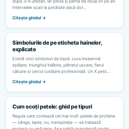
după 3–4 utilizări, iar pilota și perna de două ori pe an.
Intervalele scad la jumătate dacă dor…
Citește ghidul →
Simbolurile de pe eticheta hainelor,
explicate
Există cinci simboluri de bază: cuva înseamnă
spălare, triunghiul înălbire, pătratul uscare, fierul
călcare și cercul curățare profesională. Un X pest…
Citește ghidul →
Cum scoți petele: ghid pe tipuri
Regula care contează cel mai mult: petele de proteine
— sânge, lapte, ou, transpirație — se tratează
exclusiv cu apă rece. Apa caldă coagulează protei…