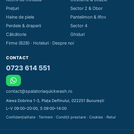
Prețuri
Sector 2 & Obor
Haine de piele
Pantelimon & Ilfov
Perdele & draperii
Sector 4
Călcătorie
Ghiduri
Firme (B2B)
·
Hoteluri
·
Despre noi
CONTACT
0723 614 551
contact@spalatoriaquickwash.ro
Aleea Dobrina 1-3, Piața Delfinului, 022251 București
L–V 09:00–20:00, S 09:00–14:00
Confidențialitate
·
Termeni
·
Condiții prestare
·
Cookies
·
Retur