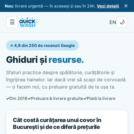
×
Nou:
livrare urgentă — în aceeași zi sau în 24h.
Vezi detalii
☰
🌙
EN
⭐ 4,8 din 250 de recenzii Google
Ghiduri și
resurse.
Sfaturi practice despre spălătorie, curățătorie și
îngrijirea hainelor. Iar dacă vrei să scapi de corvoadă
— o facem noi, cu preluare gratuită de la ușa ta.
✓
Din 2018
✓
Preluare & livrare gratuite
✓
Plată la livrare
Cât costă curățarea unui covor în
București și de ce diferă prețurile