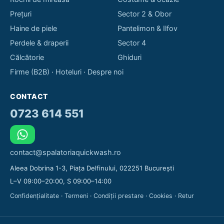
Prețuri
Sector 2 & Obor
Haine de piele
Pantelimon & Ilfov
Perdele & draperii
Sector 4
Călcătorie
Ghiduri
Firme (B2B)
·
Hoteluri
·
Despre noi
CONTACT
0723 614 551
contact@spalatoriaquickwash.ro
Aleea Dobrina 1-3, Piața Delfinului, 022251 București
L–V 09:00–20:00, S 09:00–14:00
Confidențialitate
·
Termeni
·
Condiții prestare
·
Cookies
·
Retur