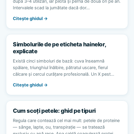
după 3–4 utilizări, iar pilota și perna de două ori pe an.
Intervalele scad la jumătate dacă dor…
Citește ghidul →
Simbolurile de pe eticheta hainelor,
explicate
Există cinci simboluri de bază: cuva înseamnă
spălare, triunghiul înălbire, pătratul uscare, fierul
călcare și cercul curățare profesională. Un X pest…
Citește ghidul →
Cum scoți petele: ghid pe tipuri
Regula care contează cel mai mult: petele de proteine
— sânge, lapte, ou, transpirație — se tratează
exclusiv cu apă rece. Apa caldă coagulează protei…